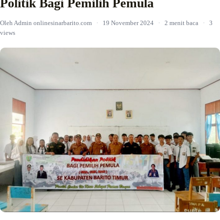
Politik Bagi Pemilih Pemula
Oleh Admin onlinesinarbarito.com
·
19 November 2024
·
2 menit baca
·
3
views