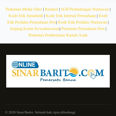
Pedoman Media Siber
|
Redaksi
|
SOP Perlindungan Wartawan
|
Kode Etik Jurnalistik
|
Kode Etik Internal Perusahaan
|
Kode
Etik Perilaku Perusahaan Pers
|
Kode Etik Perilaku Wartawan
|
Jenjang Karier Kewartawanan
|
Peraturan Perusahaan Pers
|
Pedoman Pemberitaan Ramah Anak
© 2026 Sinar Barito. Seluruh hak cipta dilindungi.