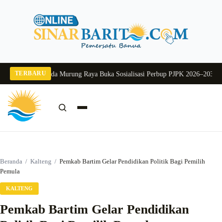
Langsung
ke
konten
TERBARU
g 2026
Pj Sekda Murung Raya Buka Sosialisasi Perbup PJPK 2026–2030
Dukung
Cari:
Cari
Beranda
/
Kalteng
/
Pemkab Bartim Gelar Pendidikan Politik Bagi Pemilih
Pemula
KALTENG
Pemkab Bartim Gelar Pendidikan