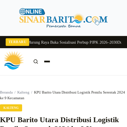
Langsung
ke
konten
TERBARU
26
Pj Sekda Murung Raya Buka Sosialisasi Perbup PJPK 2026–2030
Dukung Pro
Cari:
Cari
Beranda
/
Kalteng
/
KPU Barito Utara Distribusi Logistik Pemilu Serentak 2024
ke 9 Kecamatan
KALTENG
KPU Barito Utara Distribusi Logistik