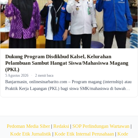
Dukung Program Disdikbud Kalsel, Kelurahan
Pelambuan Sambut Hangat Siswa/Mahasiswa Magang
(PKL)
5 Agustus 2026
·
2 menit baca
Banjarmasin, onlinesinarbarito.com – Program magang (internship) atau
Praktik Kerja Lapangan (PKL) bagi siswa SMK/mahasiswa di bawah…
Pedoman Media Siber
|
Redaksi
|
SOP Perlindungan Wartawan
|
Kode Etik Jurnalistik
|
Kode Etik Internal Perusahaan
|
Kode