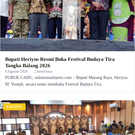
Bupati Heriyus Resmi Buka Festival Budaya Tira
Tangka Balang 2026
6 Agustus 2026
·
2 menit baca
PURUK CAHU, onlinesinarbarito.com – Bupati Murung Raya, Heriyus
M. Yoseph, secara resmi membuka Festival Budaya Tira…
KALTENG