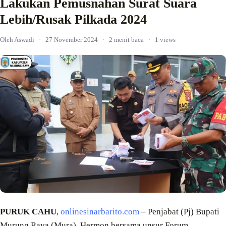
Lakukan Pemusnahan Surat Suara
Lebih/Rusak Pilkada 2024
Oleh Aswadi
·
27 November 2024
·
2 menit baca
·
1 views
PURUK CAHU
,
onlinesinarbarito.com
– Penjabat (Pj) Bupati
Murung Raya (Mura), Hermon bersama unsur Forum