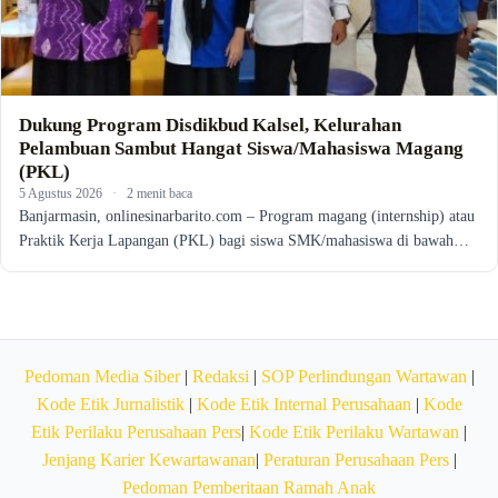
Dukung Program Disdikbud Kalsel, Kelurahan
Pelambuan Sambut Hangat Siswa/Mahasiswa Magang
(PKL)
5 Agustus 2026
·
2 menit baca
Banjarmasin, onlinesinarbarito.com – Program magang (internship) atau
Praktik Kerja Lapangan (PKL) bagi siswa SMK/mahasiswa di bawah…
Pedoman Media Siber
|
Redaksi
|
SOP Perlindungan Wartawan
|
Kode Etik Jurnalistik
|
Kode Etik Internal Perusahaan
|
Kode
Etik Perilaku Perusahaan Pers
|
Kode Etik Perilaku Wartawan
|
Jenjang Karier Kewartawanan
|
Peraturan Perusahaan Pers
|
Pedoman Pemberitaan Ramah Anak