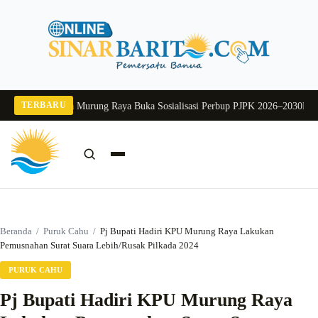
Langsung
ke
konten
TERBARU
2026
Pj Sekda Murung Raya Buka Sosialisasi Perbup PJPK 2026–2030
Dukung P
Cari:
Cari
Beranda
/
Puruk Cahu
/
Pj Bupati Hadiri KPU Murung Raya Lakukan
Pemusnahan Surat Suara Lebih/Rusak Pilkada 2024
PURUK CAHU
Pj Bupati Hadiri KPU Murung Raya