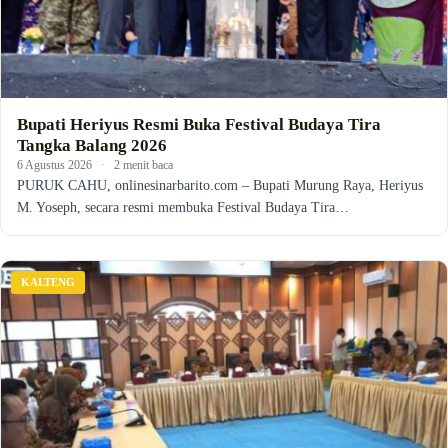
Bupati Heriyus Resmi Buka Festival Budaya Tira
Tangka Balang 2026
6 Agustus 2026
·
2 menit baca
PURUK CAHU, onlinesinarbarito.com – Bupati Murung Raya, Heriyus
M. Yoseph, secara resmi membuka Festival Budaya Tira…
KALTENG