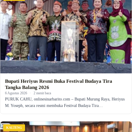
Bupati Heriyus Resmi Buka Festival Budaya Tira
Tangka Balang 2026
6 Agustus 2026
·
2 menit baca
PURUK CAHU, onlinesinarbarito.com – Bupati Murung Raya, Heriyus
M. Yoseph, secara resmi membuka Festival Budaya Tira…
KALTENG