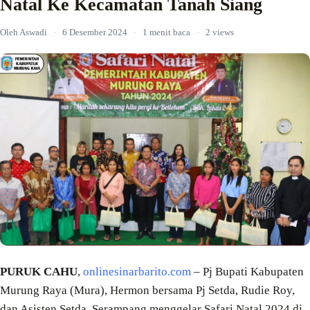
Natal Ke Kecamatan Tanah Siang
Oleh Aswadi
·
6 Desember 2024
·
1 menit baca
·
2 views
PURUK CAHU
,
onlinesinarbarito.com
– Pj Bupati Kabupaten
Murung Raya (Mura), Hermon bersama Pj Setda, Rudie Roy,
dan Asisten Setda, Serampang menggelar Safari Natal 2024 di