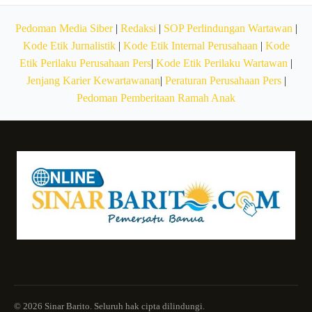
Pedoman Media Siber
|
Redaksi
|
SOP Perlindungan Wartawan
|
Kode Etik Jurnalistik
|
Kode Etik Internal Perusahaan
|
Kode
Etik Perilaku Perusahaan Pers
|
Kode Etik Perilaku Wartawan
|
Jenjang Karier Kewartawanan
|
Peraturan Perusahaan Pers
|
Pedoman Pemberitaan Ramah Anak
© 2026 Sinar Barito. Seluruh hak cipta dilindungi.