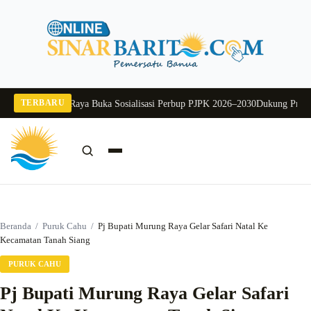
Langsung
ke
konten
TERBARU
ekda Murung Raya Buka Sosialisasi Perbup PJPK 2026–2030
Dukung Program 
Cari:
Cari
Beranda
/
Puruk Cahu
/
Pj Bupati Murung Raya Gelar Safari Natal Ke
Kecamatan Tanah Siang
PURUK CAHU
Pj Bupati Murung Raya Gelar Safari