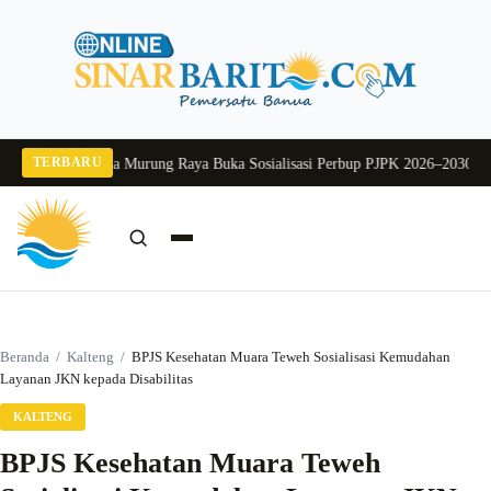
Langsung
ke
konten
TERBARU
2026
Pj Sekda Murung Raya Buka Sosialisasi Perbup PJPK 2026–2030
Dukung P
Cari:
Cari
Beranda
/
Kalteng
/
BPJS Kesehatan Muara Teweh Sosialisasi Kemudahan
Layanan JKN kepada Disabilitas
KALTENG
BPJS Kesehatan Muara Teweh