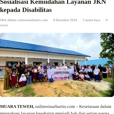
Sosialisasi Kemudahan Layanan JKN
kepada Disabilitas
Oleh Admin onlinesinarbarito.com
·
9 Desember 2024
·
3 menit baca
·
0
views
MUARA TEWEH,
onlinesinarbarito.com – Kesetaraan dalam
mengakses layanan kesehatan menjadi hak dari setiap warga