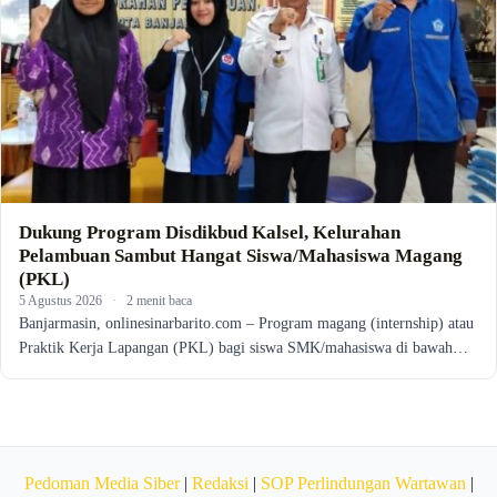
Dukung Program Disdikbud Kalsel, Kelurahan
Pelambuan Sambut Hangat Siswa/Mahasiswa Magang
(PKL)
5 Agustus 2026
·
2 menit baca
Banjarmasin, onlinesinarbarito.com – Program magang (internship) atau
Praktik Kerja Lapangan (PKL) bagi siswa SMK/mahasiswa di bawah…
Pedoman Media Siber
|
Redaksi
|
SOP Perlindungan Wartawan
|