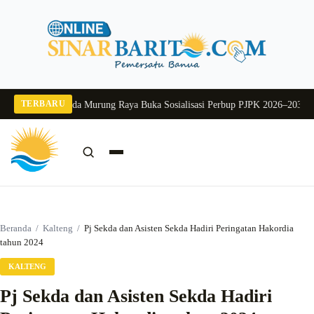
Langsung
ke
konten
TERBARU
g 2026
Pj Sekda Murung Raya Buka Sosialisasi Perbup PJPK 2026–2030
Dukung
Cari:
Cari
Beranda
/
Kalteng
/
Pj Sekda dan Asisten Sekda Hadiri Peringatan Hakordia
tahun 2024
KALTENG
Pj Sekda dan Asisten Sekda Hadiri