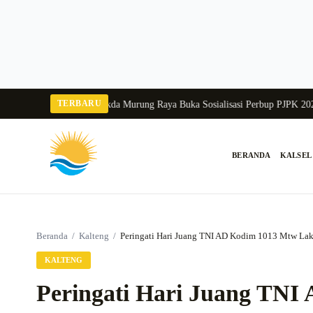
Langsung
ke
konten
TERBARU
ka Balang 2026
Pj Sekda Murung Raya Buka Sosialisasi Perbup PJPK 2026–20
BERANDA
KALSEL
Cari:
Beranda
/
Kalteng
/
Peringati Hari Juang TNI AD Kodim 1013 Mtw Lak
KALTENG
Peringati Hari Juang TN