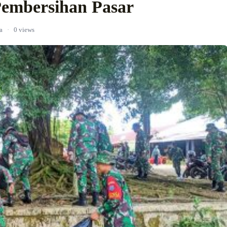
embersihan Pasar
a
·
0 views