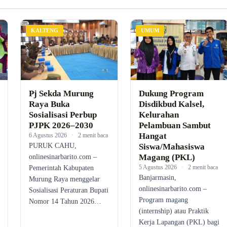
KALTENG
UMUM
Pj Sekda Murung
Dukung Program
Raya Buka
Disdikbud Kalsel,
Sosialisasi Perbup
Kelurahan
PJPK 2026–2030
Pelambuan Sambut
Hangat
6 Agustus 2026
·
2 menit baca
PURUK CAHU,
Siswa/Mahasiswa
Magang (PKL)
onlinesinarbarito.com –
5 Agustus 2026
·
2 menit baca
Pemerintah Kabupaten
Banjarmasin,
Murung Raya menggelar
onlinesinarbarito.com –
Sosialisasi Peraturan Bupati
Program magang
Nomor 14 Tahun 2026…
(internship) atau Praktik
Kerja Lapangan (PKL) bagi