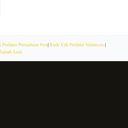
 Perilaku Perusahaan Pers
|
Kode Etik Perilaku Wartawan
|
 Ramah Anak