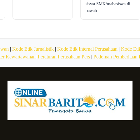
siswa SMK/mahasiswa di
bawah…
awan
|
Kode Etik Jurnalistik
|
Kode Etik Internal Perusahaan
|
Kode Etik
ier Kewartawanan
|
Peraturan Perusahaan Pers
|
Pedoman Pemberitaan