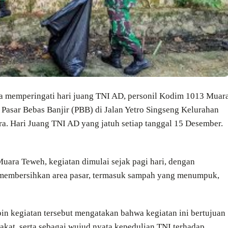
a memperingati hari juang TNI AD, personil Kodim 1013 Muar
Pasar Bebas Banjir (PBB) di Jalan Yetro Singseng Kelurahan
. Hari Juang TNI AD yang jatuh setiap tanggal 15 Desember.
Muara Teweh, kegiatan dimulai sejak pagi hari, dengan
 membersihkan area pasar, termasuk sampah yang menumpuk,
 kegiatan tersebut mengatakan bahwa kegiatan ini bertujuan
at, serta sebagai wujud nyata kepedulian TNI terhadap