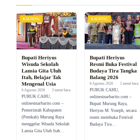
KALTENG
KALTENG
Bupati Heriyus
Bupati Heriyus
Wisuda Sekolah
Resmi Buka Festival
Lansia Gita Uluh
Budaya Tira Tangka
Itah, Belajar Tak
Balang 2026
Mengenal Usia
6 Agustus 2026
·
2 menit baca
PURUK CAHU,
6 Agustus 2026
·
3 menit baca
PURUK CAHU,
onlinesinarbarito.com –
onlinesinarbarito.com –
Bupati Murung Raya,
Pemerintah Kabupaten
Heriyus M. Yoseph, secara
(Pemkab) Murung Raya
resmi membuka Festival
menggelar Wisuda Sekolah
Budaya Tira…
Lansia Gita Uluh Itah…