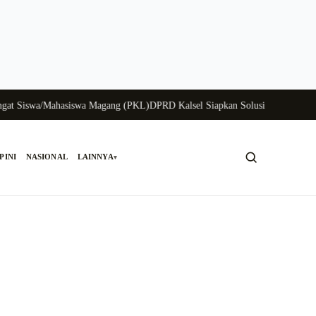
iswa/Mahasiswa Magang (PKL)
DPRD Kalsel Siapkan Solusi Krisis Perunggasa
PINI
NASIONAL
LAINNYA
▾
Cari