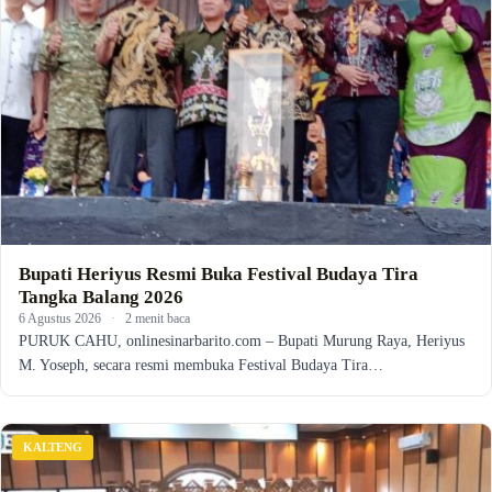
Bupati Heriyus Resmi Buka Festival Budaya Tira
Tangka Balang 2026
6 Agustus 2026
·
2 menit baca
PURUK CAHU, onlinesinarbarito.com – Bupati Murung Raya, Heriyus
M. Yoseph, secara resmi membuka Festival Budaya Tira…
KALTENG