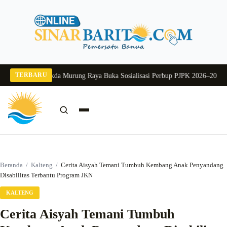
Langsung
ke
konten
TERBARU
g 2026
Pj Sekda Murung Raya Buka Sosialisasi Perbup PJPK 2026–2030
Dukung
Cari:
Cari
Beranda
/
Kalteng
/
Cerita Aisyah Temani Tumbuh Kembang Anak Penyandang
Disabilitas Terbantu Program JKN
KALTENG
Cerita Aisyah Temani Tumbuh