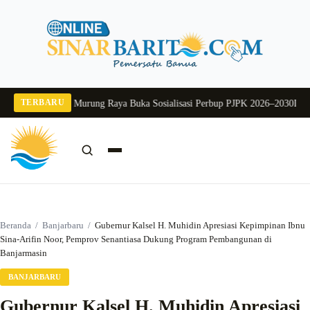
Langsung
ke
konten
TERBARU
026
Pj Sekda Murung Raya Buka Sosialisasi Perbup PJPK 2026–2030
Dukung Pr
Cari:
Cari
Beranda
/
Banjarbaru
/
Gubernur Kalsel H. Muhidin Apresiasi Kepimpinan Ibnu
Sina-Arifin Noor, Pemprov Senantiasa Dukung Program Pembangunan di
Banjarmasin
BANJARBARU
Gubernur Kalsel H. Muhidin Apresiasi