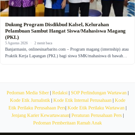
Dukung Program Disdikbud Kalsel, Kelurahan
Pelambuan Sambut Hangat Siswa/Mahasiswa Magang
(PKL)
5 Agustus 2026
·
2 menit baca
Banjarmasin, onlinesinarbarito.com – Program magang (internship) atau
Praktik Kerja Lapangan (PKL) bagi siswa SMK/mahasiswa di bawah…
Pedoman Media Siber
|
Redaksi
|
SOP Perlindungan Wartawan
|
Kode Etik Jurnalistik
|
Kode Etik Internal Perusahaan
|
Kode
Etik Perilaku Perusahaan Pers
|
Kode Etik Perilaku Wartawan
|
Jenjang Karier Kewartawanan
|
Peraturan Perusahaan Pers
|
Pedoman Pemberitaan Ramah Anak