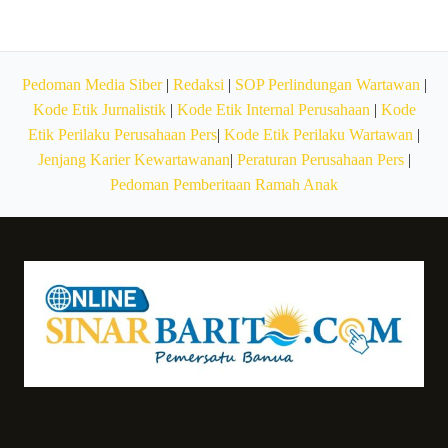
Pedoman Media Siber
|
Redaksi
|
SOP Perlindungan Wartawan
|
Kode Etik Jurnalistik
|
Kode Etik Internal Perusahaan
|
Kode
Etik Perilaku Perusahaan Pers
|
Kode Etik Perilaku Wartawan
|
Jenjang Karier Kewartawanan
|
Peraturan Perusahaan Pers
|
Pedoman Pemberitaan Ramah Anak