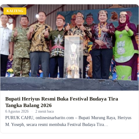
KALTENG
Bupati Heriyus Resmi Buka Festival Budaya Tira
Tangka Balang 2026
6 Agustus 2026
·
2 menit baca
PURUK CAHU, onlinesinarbarito.com – Bupati Murung Raya, Heriyus
M. Yoseph, secara resmi membuka Festival Budaya Tira…