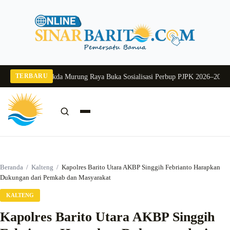
Langsung
ke
konten
TERBARU
ng 2026
Pj Sekda Murung Raya Buka Sosialisasi Perbup PJPK 2026–2030
Dukun
Cari:
Cari
Beranda
/
Kalteng
/
Kapolres Barito Utara AKBP Singgih Febrianto Harapkan
Dukungan dari Pemkab dan Masyarakat
KALTENG
Kapolres Barito Utara AKBP Singgih