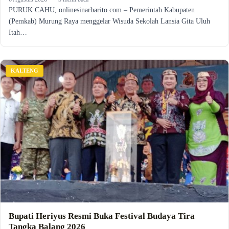
PURUK CAHU, onlinesinarbarito.com – Pemerintah Kabupaten
(Pemkab) Murung Raya menggelar Wisuda Sekolah Lansia Gita Uluh
Itah…
KALTENG
Bupati Heriyus Resmi Buka Festival Budaya Tira
Tangka Balang 2026