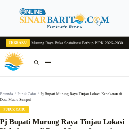
Langsung
ke
konten
TERBARU
 2026
Pj Sekda Murung Raya Buka Sosialisasi Perbup PJPK 2026–2030
Dukung 
Cari:
Cari
Beranda
/
Puruk Cahu
/
Pj Bupati Murung Raya Tinjau Lokasi Kebakaran di
Desa Muara Sumpoi
PURUK CAHU
Pj Bupati Murung Raya Tinjau Lokasi