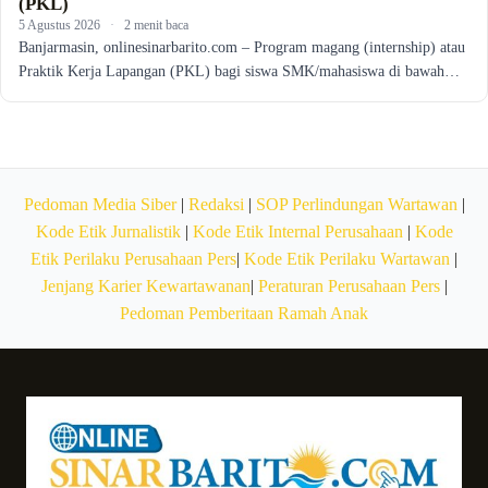
(PKL)
5 Agustus 2026
·
2 menit baca
Banjarmasin, onlinesinarbarito.com – Program magang (internship) atau
Praktik Kerja Lapangan (PKL) bagi siswa SMK/mahasiswa di bawah…
Pedoman Media Siber
|
Redaksi
|
SOP Perlindungan Wartawan
|
Kode Etik Jurnalistik
|
Kode Etik Internal Perusahaan
|
Kode
Etik Perilaku Perusahaan Pers
|
Kode Etik Perilaku Wartawan
|
Jenjang Karier Kewartawanan
|
Peraturan Perusahaan Pers
|
Pedoman Pemberitaan Ramah Anak