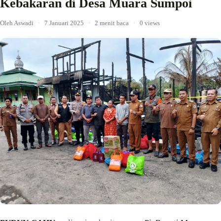
Kebakaran di Desa Muara Sumpoi
Oleh Aswadi
·
7 Januari 2025
·
2 menit baca
·
0 views