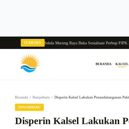
Langsung
ke
konten
TERBARU
angka Balang 2026
Pj Sekda Murung Raya Buka Sosialisasi Perbup PJPK 2026–
BERANDA
KALSEL
Cari:
Beranda
/
Banjarbaru
/
Disperin Kalsel Lakukan Penandatanganan Pakta
BANJARBARU
Disperin Kalsel Lakukan 