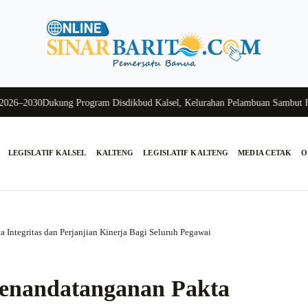
2030
Dukung Program Disdikbud Kalsel, Kelurahan Pelambuan Sambut Hanga
LEGISLATIF KALSEL
KALTENG
LEGISLATIF KALTENG
MEDIA CETAK
O
 Integritas dan Perjanjian Kinerja Bagi Seluruh Pegawai
Penandatanganan Pakta