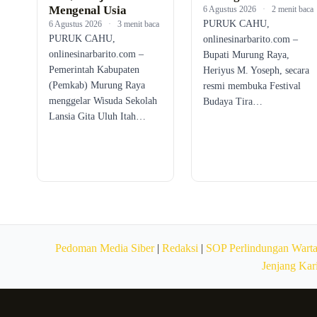
Mengenal Usia
6 Agustus 2026
·
2 menit baca
PURUK CAHU,
6 Agustus 2026
·
3 menit baca
PURUK CAHU,
onlinesinarbarito.com –
onlinesinarbarito.com –
Bupati Murung Raya,
Pemerintah Kabupaten
Heriyus M. Yoseph, secara
(Pemkab) Murung Raya
resmi membuka Festival
menggelar Wisuda Sekolah
Budaya Tira…
Lansia Gita Uluh Itah…
Pedoman Media Siber
|
Redaksi
|
SOP Perlindungan Wart
Jenjang Kar