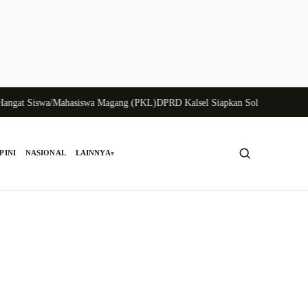
t Siswa/Mahasiswa Magang (PKL)
DPRD Kalsel Siapkan Solusi Krisis Perungg
PINI
NASIONAL
LAINNYA
▾
Cari