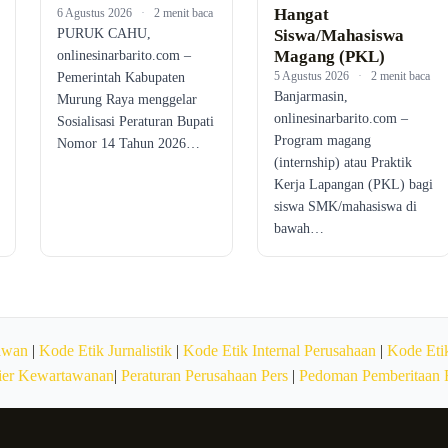
Hangat
6 Agustus 2026
·
2 menit baca
PURUK CAHU,
Siswa/Mahasiswa
Magang (PKL)
onlinesinarbarito.com –
5 Agustus 2026
·
2 menit baca
Pemerintah Kabupaten
Banjarmasin,
Murung Raya menggelar
onlinesinarbarito.com –
Sosialisasi Peraturan Bupati
Program magang
Nomor 14 Tahun 2026…
(internship) atau Praktik
Kerja Lapangan (PKL) bagi
siswa SMK/mahasiswa di
bawah…
awan
|
Kode Etik Jurnalistik
|
Kode Etik Internal Perusahaan
|
Kode Etik
ier Kewartawanan
|
Peraturan Perusahaan Pers
|
Pedoman Pemberitaan