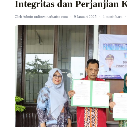
Integritas dan Perjanjian 
Oleh Admin onlinesinarbarito.com
·
9 Januari 2025
·
1 menit baca
·