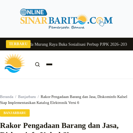
Langsung
ke
konten
TERBARU
g 2026
Pj Sekda Murung Raya Buka Sosialisasi Perbup PJPK 2026–2030
Dukung
Cari:
Cari
Beranda
/
Banjarbaru
/
Rakor Pengadaan Barang dan Jasa, Diskominfo Kalsel
Siap Implementasikan Katalog Elektronik Versi 6
BANJARBARU
Rakor Pengadaan Barang dan Jasa,