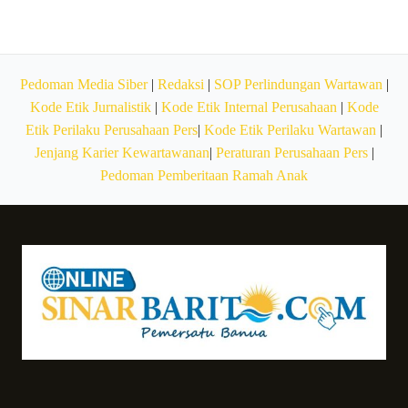
Pedoman Media Siber
|
Redaksi
|
SOP Perlindungan Wartawan
|
Kode Etik Jurnalistik
|
Kode Etik Internal Perusahaan
|
Kode
Etik Perilaku Perusahaan Pers
|
Kode Etik Perilaku Wartawan
|
Jenjang Karier Kewartawanan
|
Peraturan Perusahaan Pers
|
Pedoman Pemberitaan Ramah Anak