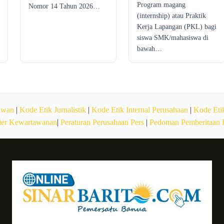
Program magang
Nomor 14 Tahun 2026…
(internship) atau Praktik
Kerja Lapangan (PKL) bagi
siswa SMK/mahasiswa di
bawah…
awan
|
Kode Etik Jurnalistik
|
Kode Etik Internal Perusahaan
|
Kode Etik
ier Kewartawanan
|
Peraturan Perusahaan Pers
|
Pedoman Pemberitaan