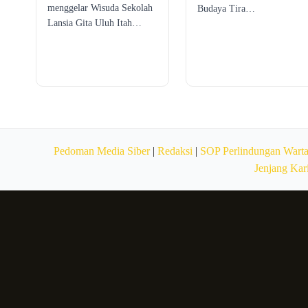
menggelar Wisuda Sekolah
Budaya Tira…
Lansia Gita Uluh Itah…
Pedoman Media Siber
|
Redaksi
|
SOP Perlindungan Wart
Jenjang Kar