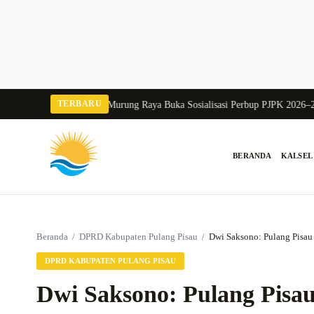
Langsung
ke
konten
TERBARU
alang 2026
Pj Sekda Murung Raya Buka Sosialisasi Perbup PJPK 2026–2030
Du
BERANDA
KALSEL
Cari:
Beranda
/
DPRD Kabupaten Pulang Pisau
/
Dwi Saksono: Pulang Pisau 
DPRD KABUPATEN PULANG PISAU
Dwi Saksono: Pulang Pisau