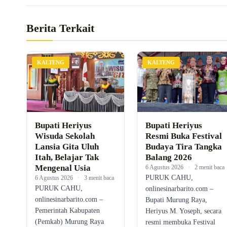
Berita Terkait
KALTENG
KALTENG
Bupati Heriyus
Bupati Heriyus
Wisuda Sekolah
Resmi Buka Festival
Lansia Gita Uluh
Budaya Tira Tangka
Itah, Belajar Tak
Balang 2026
Mengenal Usia
6 Agustus 2026
·
2 menit baca
PURUK CAHU,
6 Agustus 2026
·
3 menit baca
PURUK CAHU,
onlinesinarbarito.com –
onlinesinarbarito.com –
Bupati Murung Raya,
Pemerintah Kabupaten
Heriyus M. Yoseph, secara
(Pemkab) Murung Raya
resmi membuka Festival