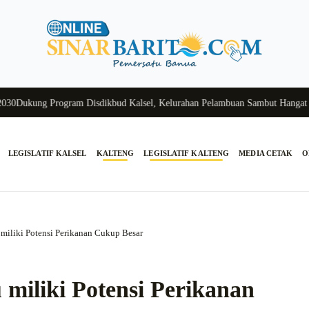
kung Program Disdikbud Kalsel, Kelurahan Pelambuan Sambut Hangat Sisw
LEGISLATIF KALSEL
KALTENG
LEGISLATIF KALTENG
MEDIA CETAK
O
miliki Potensi Perikanan Cukup Besar
 miliki Potensi Perikanan