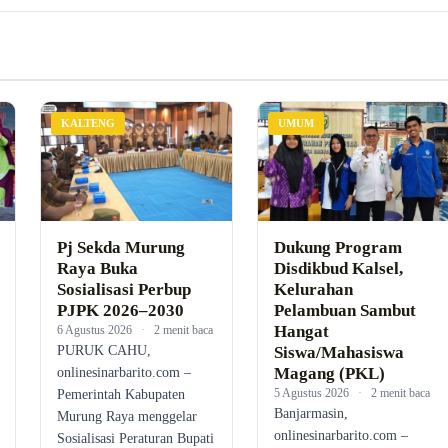
KALTENG
UMUM
Pj Sekda Murung
Dukung Program
Raya Buka
Disdikbud Kalsel,
Sosialisasi Perbup
Kelurahan
PJPK 2026–2030
Pelambuan Sambut
Hangat
6 Agustus 2026
·
2 menit baca
PURUK CAHU,
Siswa/Mahasiswa
Magang (PKL)
onlinesinarbarito.com –
5 Agustus 2026
·
2 menit baca
Pemerintah Kabupaten
Banjarmasin,
Murung Raya menggelar
onlinesinarbarito.com –
Sosialisasi Peraturan Bupati