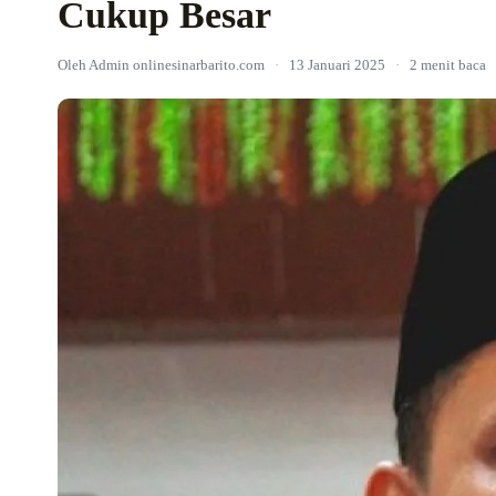
Cukup Besar
Oleh Admin onlinesinarbarito.com
·
13 Januari 2025
·
2 menit baca