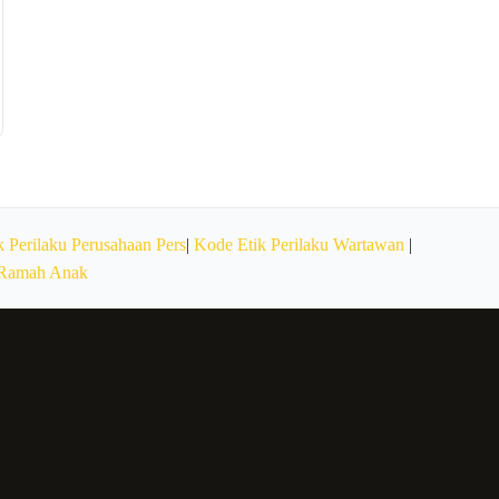
 Perilaku Perusahaan Pers
|
Kode Etik Perilaku Wartawan
|
 Ramah Anak