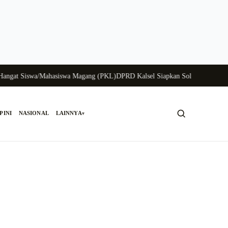
 Siswa/Mahasiswa Magang (PKL)
DPRD Kalsel Siapkan Solusi Krisis Perungga
PINI
NASIONAL
LAINNYA
▾
Cari