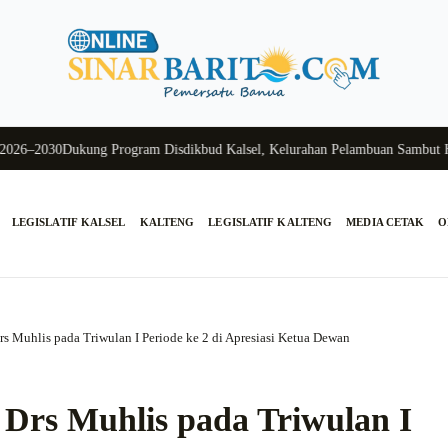
2030
Dukung Program Disdikbud Kalsel, Kelurahan Pelambuan Sambut Hangat
LEGISLATIF KALSEL
KALTENG
LEGISLATIF KALTENG
MEDIA CETAK
O
rs Muhlis pada Triwulan I Periode ke 2 di Apresiasi Ketua Dewan
 Drs Muhlis pada Triwulan I