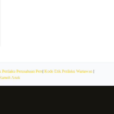
 Perilaku Perusahaan Pers
|
Kode Etik Perilaku Wartawan
|
 Ramah Anak