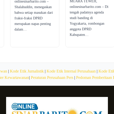
MUARA TEWEH,
onlinesinarbarito.com –
onlinesinarbarito.com – Di
Shalahuddin, menegaskan
tengah padatnya agenda
bahwa setiap masukan dari
studi banding di
fraksi-fraksi DPRD
Yogyakarta, rombongan
merupakan napas penting
anggota DPRD
dalam…
Kabupaten…
awan
|
Kode Etik Jurnalistik
|
Kode Etik Internal Perusahaan
|
Kode Etik
ier Kewartawanan
|
Peraturan Perusahaan Pers
|
Pedoman Pemberitaan