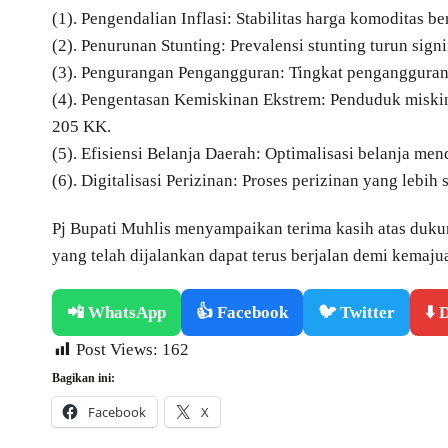
(1). Pengendalian Inflasi: Stabilitas harga komoditas b
(2). Penurunan Stunting: Prevalensi stunting turun sign
(3). Pengurangan Pengangguran: Tingkat pengangguran t
(4). Pengentasan Kemiskinan Ekstrem: Penduduk miski
205 KK.
(5). Efisiensi Belanja Daerah: Optimalisasi belanja me
(6). Digitalisasi Perizinan: Proses perizinan yang lebi
Pj Bupati Muhlis menyampaikan terima kasih atas du
yang telah dijalankan dapat terus berjalan demi kemaju
📲 WhatsApp
👍 Facebook
🐦 Twitter
⬇️
Post Views:
162
Bagikan ini:
Facebook
X