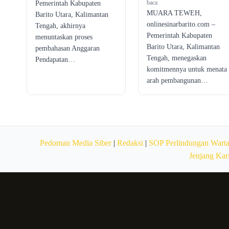
baca
Pemerintah Kabupaten
MUARA TEWEH,
Barito Utara, Kalimantan
onlinesinarbarito.com –
Tengah, akhirnya
Pemerintah Kabupaten
menuntaskan proses
Barito Utara, Kalimantan
pembahasan Anggaran
Tengah, menegaskan
Pendapatan…
komitmennya untuk menata
arah pembangunan…
Pedoman Media Siber
|
Redaksi
|
SOP Perlindungan Wart
Jenjang Kar