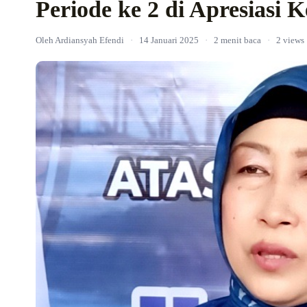
Periode ke 2 di Apresiasi
Oleh Ardiansyah Efendi
·
14 Januari 2025
·
2 menit baca
·
2 views