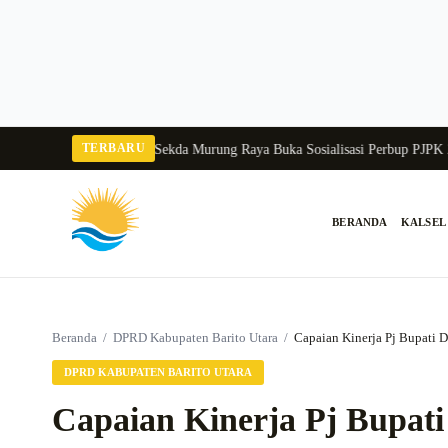
Langsung
ke
konten
TERBARU
ngka Balang 2026
Pj Sekda Murung Raya Buka Sosialisasi Perbup PJPK 2026–
BERANDA
KALSEL
Cari:
Beranda
/
DPRD Kabupaten Barito Utara
/
Capaian Kinerja Pj Bupati D
DPRD KABUPATEN BARITO UTARA
Capaian Kinerja Pj Bupati