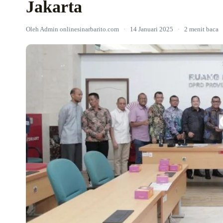
Jakarta
Oleh Admin onlinesinarbarito.com
·
14 Januari 2025
·
2 menit baca