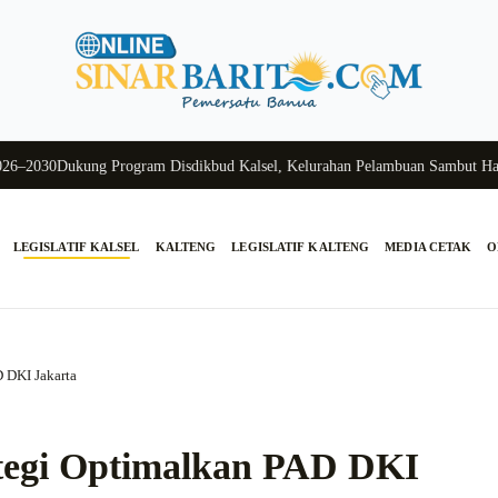
030
Dukung Program Disdikbud Kalsel, Kelurahan Pelambuan Sambut Hangat
LEGISLATIF KALSEL
KALTENG
LEGISLATIF KALTENG
MEDIA CETAK
O
D DKI Jakarta
ategi Optimalkan PAD DKI