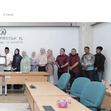
·
2 views