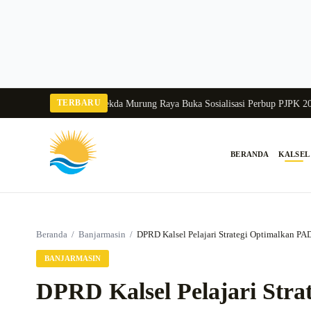
Langsung
ke
konten
TERBARU
ngka Balang 2026
Pj Sekda Murung Raya Buka Sosialisasi Perbup PJPK 2026–2
BERANDA
KALSEL
Cari:
Beranda
/
Banjarmasin
/
DPRD Kalsel Pelajari Strategi Optimalkan PA
BANJARMASIN
DPRD Kalsel Pelajari Str