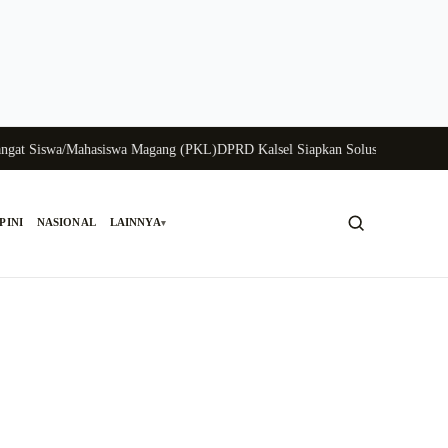
 Siswa/Mahasiswa Magang (PKL)
DPRD Kalsel Siapkan Solusi Krisis Perunggas
PINI
NASIONAL
LAINNYA
▾
Cari