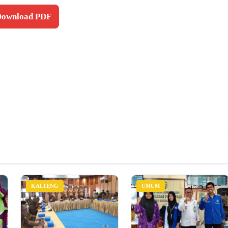
 Download PDF
KALTENG
UMUM