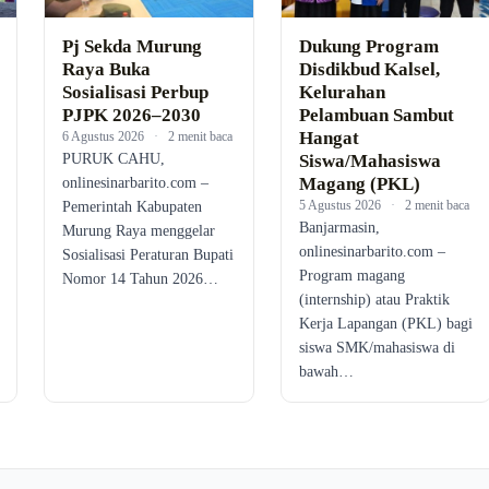
Pj Sekda Murung
Dukung Program
Raya Buka
Disdikbud Kalsel,
Sosialisasi Perbup
Kelurahan
PJPK 2026–2030
Pelambuan Sambut
Hangat
6 Agustus 2026
·
2 menit baca
PURUK CAHU,
Siswa/Mahasiswa
Magang (PKL)
onlinesinarbarito.com –
5 Agustus 2026
·
2 menit baca
Pemerintah Kabupaten
Banjarmasin,
Murung Raya menggelar
onlinesinarbarito.com –
Sosialisasi Peraturan Bupati
Program magang
Nomor 14 Tahun 2026…
(internship) atau Praktik
Kerja Lapangan (PKL) bagi
siswa SMK/mahasiswa di
bawah…