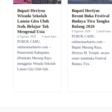
Bupati Heriyus
Bupati Heriyus
Wisuda Sekolah
Resmi Buka Festival
Lansia Gita Uluh
Budaya Tira Tangka
Itah, Belajar Tak
Balang 2026
Mengenal Usia
6 Agustus 2026
·
2 menit baca
PURUK CAHU,
6 Agustus 2026
·
3 menit baca
PURUK CAHU,
onlinesinarbarito.com –
onlinesinarbarito.com –
Bupati Murung Raya,
Pemerintah Kabupaten
Heriyus M. Yoseph, secara
(Pemkab) Murung Raya
resmi membuka Festival
menggelar Wisuda Sekolah
Budaya Tira…
Lansia Gita Uluh Itah…