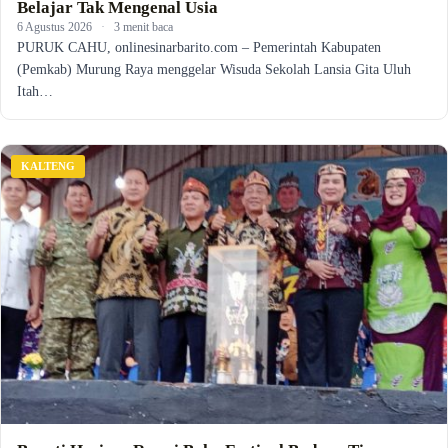
Belajar Tak Mengenal Usia
6 Agustus 2026
·
3 menit baca
PURUK CAHU, onlinesinarbarito.com – Pemerintah Kabupaten
(Pemkab) Murung Raya menggelar Wisuda Sekolah Lansia Gita Uluh
Itah…
KALTENG