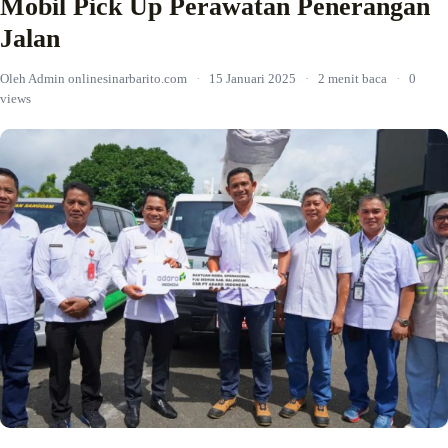
Mobil Pick Up Perawatan Penerangan
Jalan
Oleh Admin onlinesinarbarito.com
·
15 Januari 2025
·
2 menit baca
·
0
views