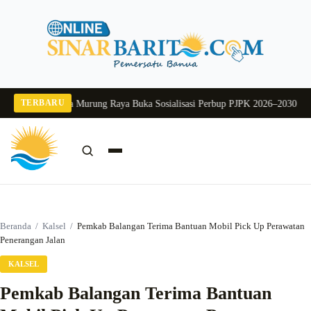
Langsung
ke
konten
TERBARU
2026
Pj Sekda Murung Raya Buka Sosialisasi Perbup PJPK 2026–2030
Dukung P
Cari:
Cari
Beranda
/
Kalsel
/
Pemkab Balangan Terima Bantuan Mobil Pick Up Perawatan
Penerangan Jalan
KALSEL
Pemkab Balangan Terima Bantuan