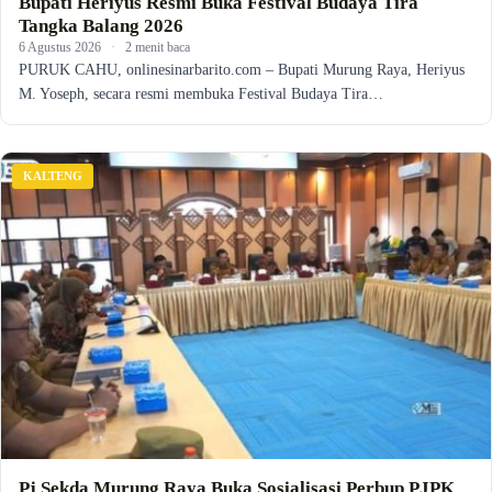
Bupati Heriyus Resmi Buka Festival Budaya Tira
Tangka Balang 2026
6 Agustus 2026
·
2 menit baca
PURUK CAHU, onlinesinarbarito.com – Bupati Murung Raya, Heriyus
M. Yoseph, secara resmi membuka Festival Budaya Tira…
KALTENG
Pj Sekda Murung Raya Buka Sosialisasi Perbup PJPK