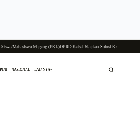
/Mahasiswa Magang (PKL)
DPRD Kalsel Siapkan Solusi Krisis Perunggasan Ba
PINI
NASIONAL
LAINNYA
▾
Cari