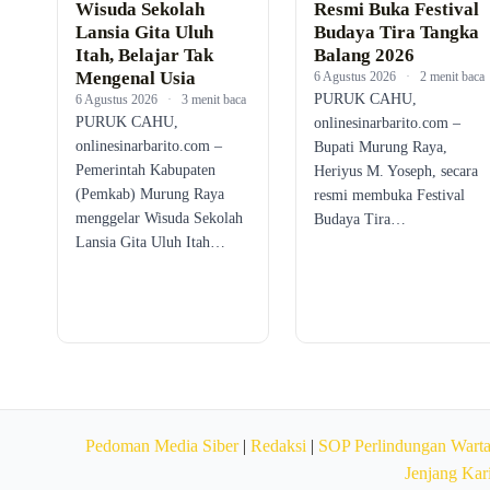
Wisuda Sekolah
Resmi Buka Festival
Lansia Gita Uluh
Budaya Tira Tangka
Itah, Belajar Tak
Balang 2026
Mengenal Usia
6 Agustus 2026
·
2 menit baca
PURUK CAHU,
6 Agustus 2026
·
3 menit baca
PURUK CAHU,
onlinesinarbarito.com –
onlinesinarbarito.com –
Bupati Murung Raya,
Pemerintah Kabupaten
Heriyus M. Yoseph, secara
(Pemkab) Murung Raya
resmi membuka Festival
menggelar Wisuda Sekolah
Budaya Tira…
Lansia Gita Uluh Itah…
Pedoman Media Siber
|
Redaksi
|
SOP Perlindungan Wart
Jenjang Kar