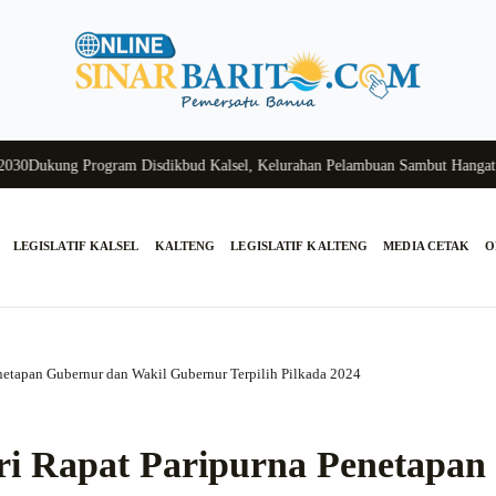
kung Program Disdikbud Kalsel, Kelurahan Pelambuan Sambut Hangat Siswa
LEGISLATIF KALSEL
KALTENG
LEGISLATIF KALTENG
MEDIA CETAK
O
enetapan Gubernur dan Wakil Gubernur Terpilih Pilkada 2024
ri Rapat Paripurna Penetapan