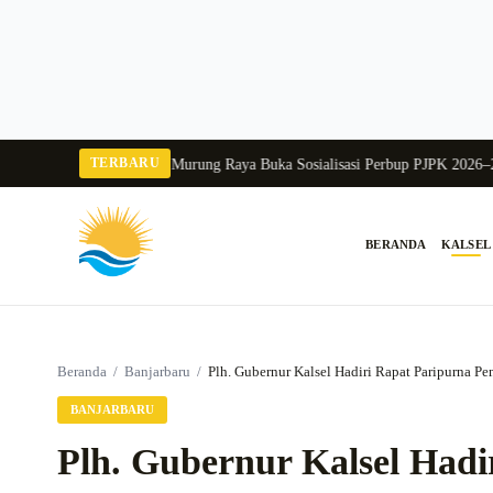
Langsung
ke
konten
TERBARU
alang 2026
Pj Sekda Murung Raya Buka Sosialisasi Perbup PJPK 2026–2030
Du
BERANDA
KALSEL
Cari:
Beranda
/
Banjarbaru
/
Plh. Gubernur Kalsel Hadiri Rapat Paripurna P
BANJARBARU
Plh. Gubernur Kalsel Hadi