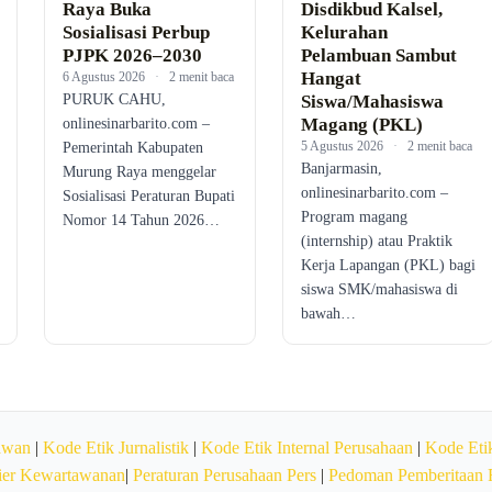
Raya Buka
Disdikbud Kalsel,
Sosialisasi Perbup
Kelurahan
PJPK 2026–2030
Pelambuan Sambut
Hangat
6 Agustus 2026
·
2 menit baca
PURUK CAHU,
Siswa/Mahasiswa
Magang (PKL)
onlinesinarbarito.com –
5 Agustus 2026
·
2 menit baca
Pemerintah Kabupaten
Banjarmasin,
Murung Raya menggelar
onlinesinarbarito.com –
Sosialisasi Peraturan Bupati
Program magang
Nomor 14 Tahun 2026…
(internship) atau Praktik
Kerja Lapangan (PKL) bagi
siswa SMK/mahasiswa di
bawah…
awan
|
Kode Etik Jurnalistik
|
Kode Etik Internal Perusahaan
|
Kode Etik
ier Kewartawanan
|
Peraturan Perusahaan Pers
|
Pedoman Pemberitaan