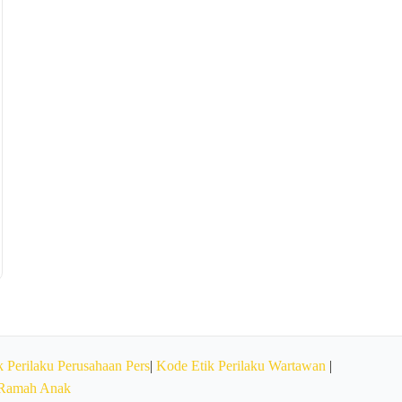
 Perilaku Perusahaan Pers
|
Kode Etik Perilaku Wartawan
|
 Ramah Anak