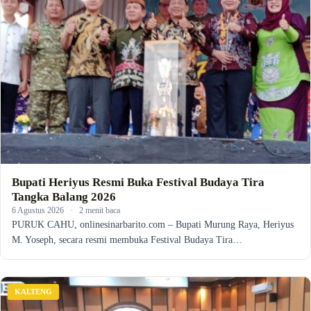
Bupati Heriyus Resmi Buka Festival Budaya Tira
Tangka Balang 2026
6 Agustus 2026
·
2 menit baca
PURUK CAHU, onlinesinarbarito.com – Bupati Murung Raya, Heriyus
M. Yoseph, secara resmi membuka Festival Budaya Tira…
KALTENG