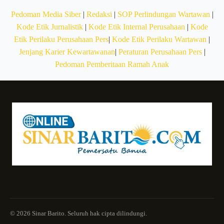
Pedoman Media Siber
|
Redaksi
|
SOP Perlindungan Wartawan
|
Kode Etik Jurnalistik
|
Kode Etik Internal Perusahaan
|
Kode
Etik Perilaku Perusahaan Pers
|
Kode Etik Perilaku Wartawan
|
Jenjang Karier Kewartawanan
|
Peraturan Perusahaan Pers
|
Pedoman Pemberitaan Ramah Anak
© 2026 Sinar Barito. Seluruh hak cipta dilindungi.