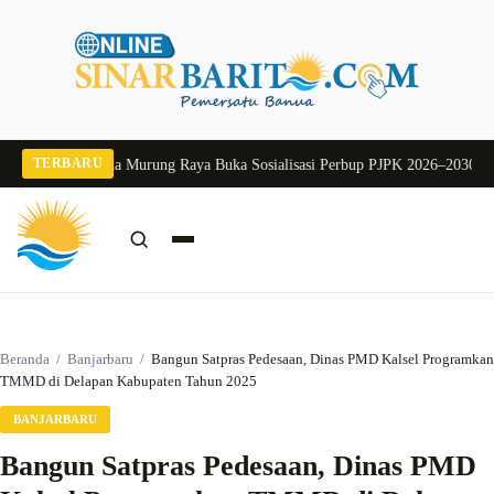
Langsung
ke
konten
TERBARU
 2026
Pj Sekda Murung Raya Buka Sosialisasi Perbup PJPK 2026–2030
Dukung 
Cari:
Cari
Beranda
/
Banjarbaru
/
Bangun Satpras Pedesaan, Dinas PMD Kalsel Programkan
TMMD di Delapan Kabupaten Tahun 2025
BANJARBARU
Bangun Satpras Pedesaan, Dinas PMD