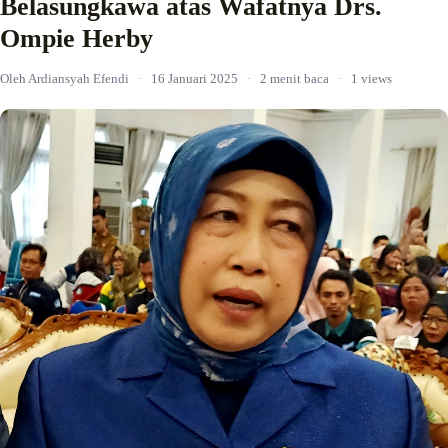
Belasungkawa atas Wafatnya Drs.
Ompie Herby
Oleh Ardiansyah Efendi
·
16 Januari 2025
·
2 menit baca
·
1 views