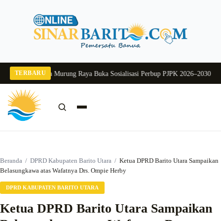
Langsung
ke
konten
TERBARU
 2026
Pj Sekda Murung Raya Buka Sosialisasi Perbup PJPK 2026–2030
Dukung 
Cari:
Cari
Beranda
/
DPRD Kabupaten Barito Utara
/
Ketua DPRD Barito Utara Sampaikan
Belasungkawa atas Wafatnya Drs. Ompie Herby
DPRD KABUPATEN BARITO UTARA
Ketua DPRD Barito Utara Sampaikan