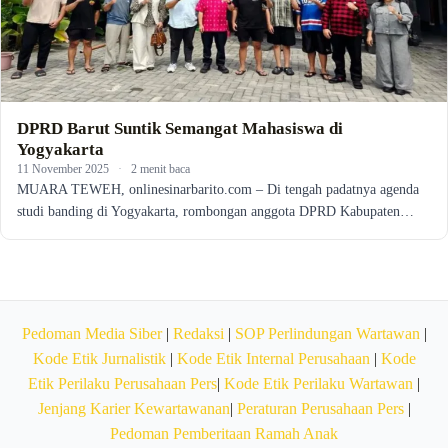
DPRD Barut Suntik Semangat Mahasiswa di
Yogyakarta
11 November 2025
·
2 menit baca
MUARA TEWEH, onlinesinarbarito.com – Di tengah padatnya agenda
studi banding di Yogyakarta, rombongan anggota DPRD Kabupaten…
Pedoman Media Siber
|
Redaksi
|
SOP Perlindungan Wartawan
|
Kode Etik Jurnalistik
|
Kode Etik Internal Perusahaan
|
Kode
Etik Perilaku Perusahaan Pers
|
Kode Etik Perilaku Wartawan
|
Jenjang Karier Kewartawanan
|
Peraturan Perusahaan Pers
|
Pedoman Pemberitaan Ramah Anak