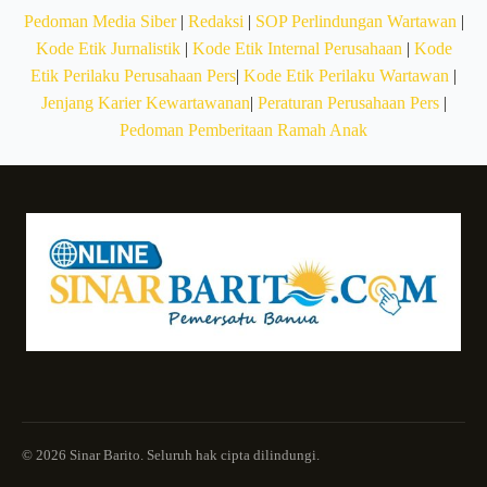
Pedoman Media Siber
|
Redaksi
|
SOP Perlindungan Wartawan
|
Kode Etik Jurnalistik
|
Kode Etik Internal Perusahaan
|
Kode
Etik Perilaku Perusahaan Pers
|
Kode Etik Perilaku Wartawan
|
Jenjang Karier Kewartawanan
|
Peraturan Perusahaan Pers
|
Pedoman Pemberitaan Ramah Anak
© 2026 Sinar Barito. Seluruh hak cipta dilindungi.