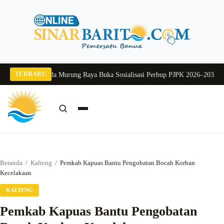
Langsung
ke
konten
TERBARU
 2026
Pj Sekda Murung Raya Buka Sosialisasi Perbup PJPK 2026–2030
Dukung 
Cari:
Cari
Beranda
/
Kalteng
/
Pemkab Kapuas Bantu Pengobatan Bocah Korban
Kecelakaan
KALTENG
Pemkab Kapuas Bantu Pengobatan