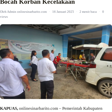
Bocah Korban Kecelakaan
Oleh Admin onlinesinarbarito.com
·
16 Januari 2025
·
2 menit baca
·
0
views
KAPUAS,
onlinesinarbarito.com – Pemerintah Kabupaten