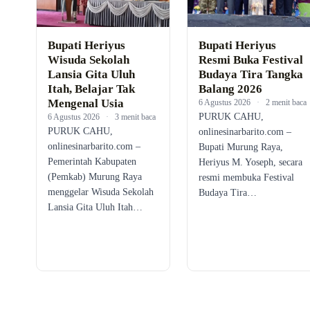
Bupati Heriyus
Bupati Heriyus
Wisuda Sekolah
Resmi Buka Festival
Lansia Gita Uluh
Budaya Tira Tangka
Itah, Belajar Tak
Balang 2026
Mengenal Usia
6 Agustus 2026
·
2 menit baca
PURUK CAHU,
6 Agustus 2026
·
3 menit baca
PURUK CAHU,
onlinesinarbarito.com –
onlinesinarbarito.com –
Bupati Murung Raya,
Pemerintah Kabupaten
Heriyus M. Yoseph, secara
(Pemkab) Murung Raya
resmi membuka Festival
menggelar Wisuda Sekolah
Budaya Tira…
Lansia Gita Uluh Itah…