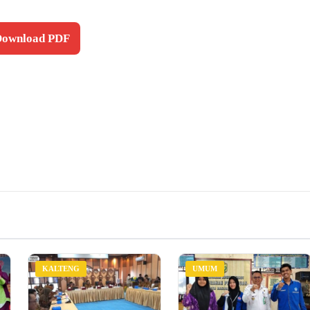
 Download PDF
KALTENG
UMUM