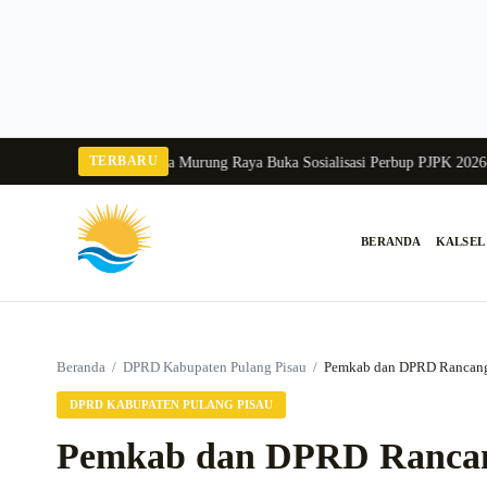
Langsung
ke
konten
TERBARU
a Balang 2026
Pj Sekda Murung Raya Buka Sosialisasi Perbup PJPK 2026–2030
BERANDA
KALSEL
Cari:
Beranda
/
DPRD Kabupaten Pulang Pisau
/
Pemkab dan DPRD Rancang 
DPRD KABUPATEN PULANG PISAU
Pemkab dan DPRD Rancang