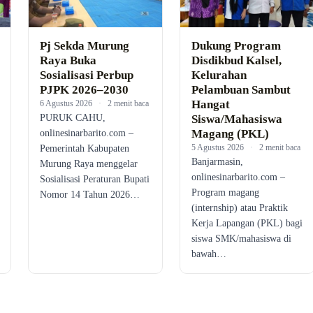
Pj Sekda Murung
Dukung Program
Raya Buka
Disdikbud Kalsel,
Sosialisasi Perbup
Kelurahan
PJPK 2026–2030
Pelambuan Sambut
Hangat
6 Agustus 2026
·
2 menit baca
PURUK CAHU,
Siswa/Mahasiswa
Magang (PKL)
onlinesinarbarito.com –
5 Agustus 2026
·
2 menit baca
Pemerintah Kabupaten
Banjarmasin,
Murung Raya menggelar
onlinesinarbarito.com –
Sosialisasi Peraturan Bupati
Program magang
Nomor 14 Tahun 2026…
(internship) atau Praktik
Kerja Lapangan (PKL) bagi
siswa SMK/mahasiswa di
bawah…