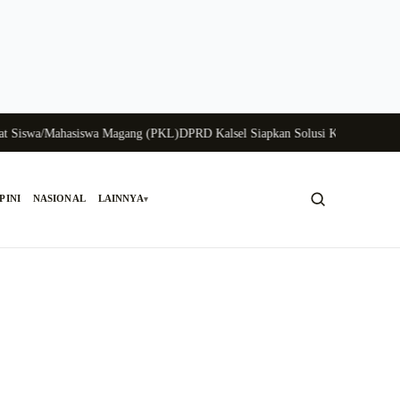
swa/Mahasiswa Magang (PKL)
DPRD Kalsel Siapkan Solusi Krisis Perunggasan
PINI
NASIONAL
LAINNYA
▾
Cari