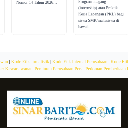
Program magang
Nomor 14 Tahun 2026…
(internship) atau Praktik
Kerja Lapangan (PKL) bagi
siswa SMK/mahasiswa di
bawah…
awan
|
Kode Etik Jurnalistik
|
Kode Etik Internal Perusahaan
|
Kode Etik
ier Kewartawanan
|
Peraturan Perusahaan Pers
|
Pedoman Pemberitaan