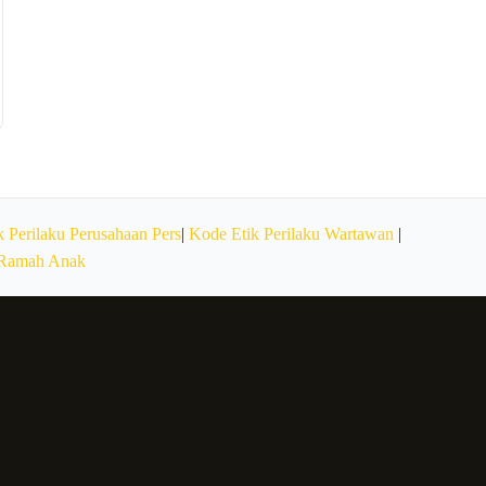
 Perilaku Perusahaan Pers
|
Kode Etik Perilaku Wartawan
|
 Ramah Anak