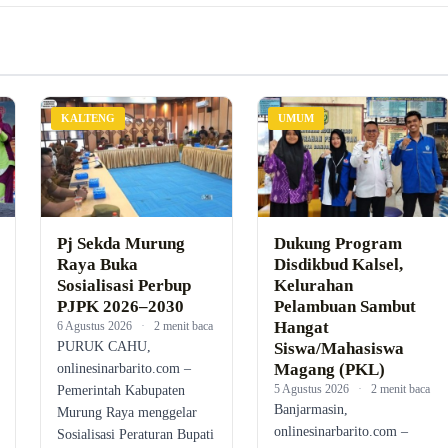
KALTENG
UMUM
Pj Sekda Murung
Dukung Program
Raya Buka
Disdikbud Kalsel,
Sosialisasi Perbup
Kelurahan
PJPK 2026–2030
Pelambuan Sambut
Hangat
6 Agustus 2026
·
2 menit baca
PURUK CAHU,
Siswa/Mahasiswa
Magang (PKL)
onlinesinarbarito.com –
5 Agustus 2026
·
2 menit baca
Pemerintah Kabupaten
Banjarmasin,
Murung Raya menggelar
onlinesinarbarito.com –
Sosialisasi Peraturan Bupati