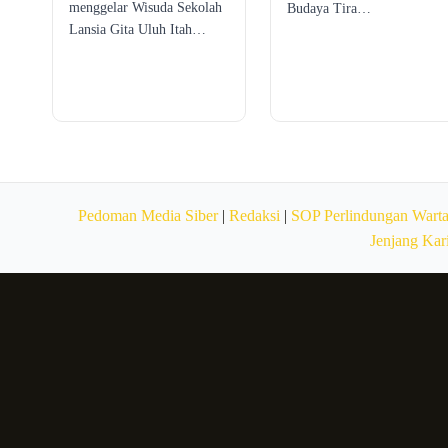
menggelar Wisuda Sekolah
Budaya Tira…
Lansia Gita Uluh Itah…
Pedoman Media Siber
|
Redaksi
|
SOP Perlindungan Wart
Jenjang Kar