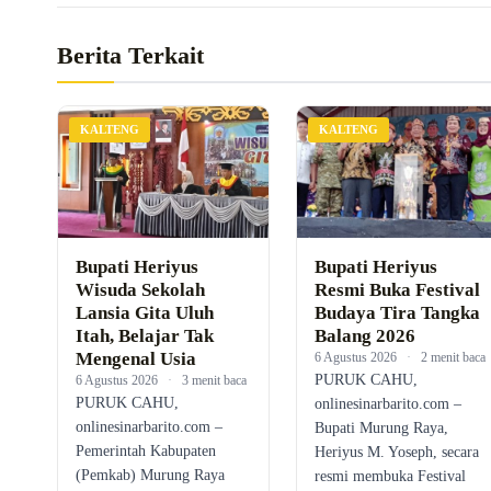
Berita Terkait
KALTENG
KALTENG
Bupati Heriyus
Bupati Heriyus
Wisuda Sekolah
Resmi Buka Festival
Lansia Gita Uluh
Budaya Tira Tangka
Itah, Belajar Tak
Balang 2026
Mengenal Usia
6 Agustus 2026
·
2 menit baca
PURUK CAHU,
6 Agustus 2026
·
3 menit baca
PURUK CAHU,
onlinesinarbarito.com –
onlinesinarbarito.com –
Bupati Murung Raya,
Pemerintah Kabupaten
Heriyus M. Yoseph, secara
(Pemkab) Murung Raya
resmi membuka Festival