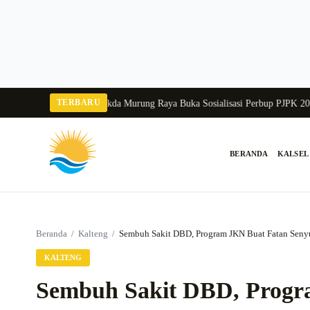
Langsung
ke
konten
TERBARU
ka Balang 2026
Pj Sekda Murung Raya Buka Sosialisasi Perbup PJPK 2026–20
BERANDA
KALSEL
Cari:
Beranda
/
Kalteng
/
Sembuh Sakit DBD, Program JKN Buat Fatan Sen
KALTENG
Sembuh Sakit DBD, Progr