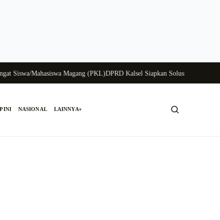
Siswa/Mahasiswa Magang (PKL)
DPRD Kalsel Siapkan Solusi Krisis Perunggasa
PINI
NASIONAL
LAINNYA
▾
Cari