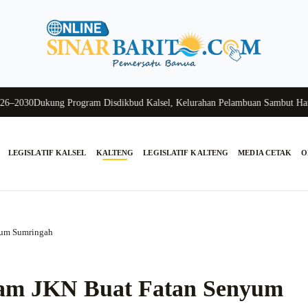
30
Dukung Program Disdikbud Kalsel, Kelurahan Pelambuan Sambut Hangat 
LEGISLATIF KALSEL
KALTENG
LEGISLATIF KALTENG
MEDIA CETAK
O
yum Sumringah
am JKN Buat Fatan Senyum