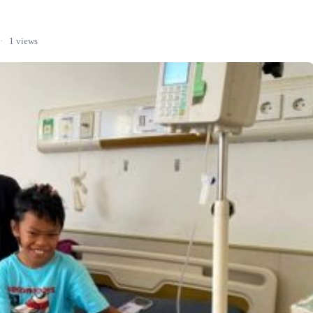
·
1 views