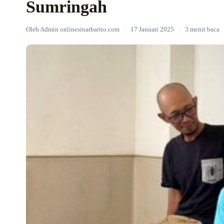
Sumringah
Oleh Admin onlinesinarbarito.com
·
17 Januari 2025
·
3 menit baca