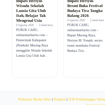
Bupati Heriyus
Bupati Heriyus
Wisuda Sekolah
Resmi Buka Festival
Lansia Gita Uluh
Budaya Tira Tangka
Itah, Belajar Tak
Balang 2026
Mengenal Usia
6 Agustus 2026
·
2 menit baca
PURUK CAHU,
6 Agustus 2026
·
3 menit baca
PURUK CAHU,
onlinesinarbarito.com –
onlinesinarbarito.com –
Bupati Murung Raya,
Pemerintah Kabupaten
Heriyus M. Yoseph, secara
(Pemkab) Murung Raya
resmi membuka Festival
menggelar Wisuda Sekolah
Budaya Tira…
Lansia Gita Uluh Itah…
Pedoman Media Siber
|
Redaksi
|
SOP Perlindungan Wart