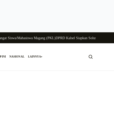
 Siswa/Mahasiswa Magang (PKL)
DPRD Kalsel Siapkan Solusi Krisis Perunggas
PINI
NASIONAL
LAINNYA
▾
Cari