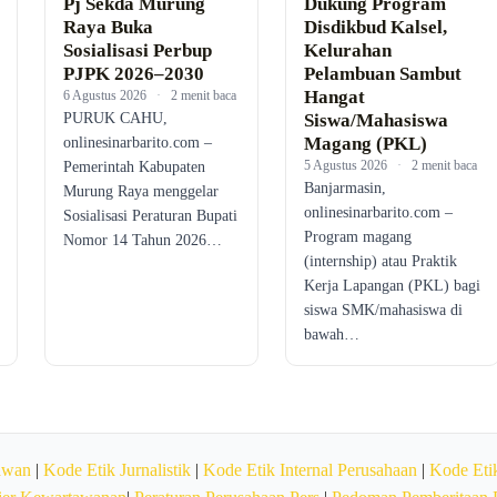
Pj Sekda Murung
Dukung Program
Raya Buka
Disdikbud Kalsel,
Sosialisasi Perbup
Kelurahan
PJPK 2026–2030
Pelambuan Sambut
Hangat
6 Agustus 2026
·
2 menit baca
PURUK CAHU,
Siswa/Mahasiswa
Magang (PKL)
onlinesinarbarito.com –
5 Agustus 2026
·
2 menit baca
Pemerintah Kabupaten
Banjarmasin,
Murung Raya menggelar
onlinesinarbarito.com –
Sosialisasi Peraturan Bupati
Program magang
Nomor 14 Tahun 2026…
(internship) atau Praktik
Kerja Lapangan (PKL) bagi
siswa SMK/mahasiswa di
bawah…
awan
|
Kode Etik Jurnalistik
|
Kode Etik Internal Perusahaan
|
Kode Etik