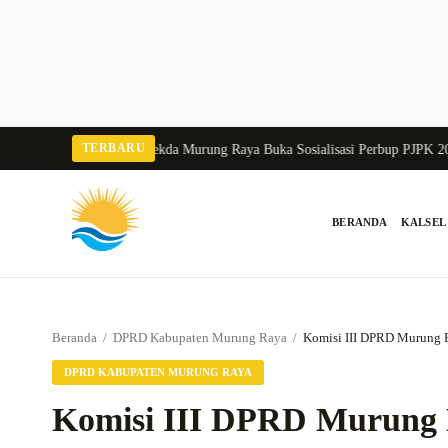
Langsung
ke
konten
TERBARU
gka Balang 2026
Pj Sekda Murung Raya Buka Sosialisasi Perbup PJPK 2026–2
BERANDA
KALSEL
Cari:
Beranda
/
DPRD Kabupaten Murung Raya
/
Komisi III DPRD Murung 
DPRD KABUPATEN MURUNG RAYA
Komisi III DPRD Murung