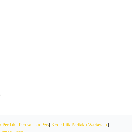
 Perilaku Perusahaan Pers
|
Kode Etik Perilaku Wartawan
|