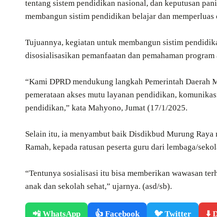
tentang sistem pendidikan nasional, dan keputusan pan
membangun sistim pendidikan belajar dan memperluas e
Tujuannya, kegiatan untuk membangun sistim pendidikan
disosialisasikan pemanfaatan dan pemahaman program a
“Kami DPRD mendukung langkah Pemerintah Daerah Mur
pemerataan akses mutu layanan pendidikan, komunikasi
pendidikan,” kata Mahyono, Jumat (17/1/2025.
Selain itu, ia menyambut baik Disdikbud Murung Raya 
Ramah, kepada ratusan peserta guru dari lembaga/sek
“Tentunya sosialisasi itu bisa memberikan wawasan terh
anak dan sekolah sehat,” ujarnya. (asd/sb).
📲 WhatsApp
👍 Facebook
🐦 Twitter
⬇️