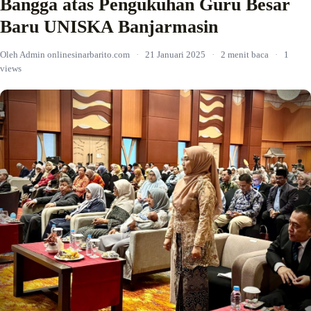
Bangga atas Pengukuhan Guru Besar
Baru UNISKA Banjarmasin
Oleh Admin onlinesinarbarito.com
·
21 Januari 2025
·
2 menit baca
·
1
views