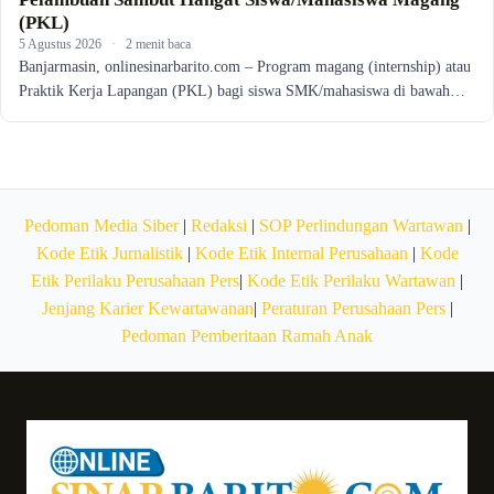
(PKL)
5 Agustus 2026
·
2 menit baca
Banjarmasin, onlinesinarbarito.com – Program magang (internship) atau
Praktik Kerja Lapangan (PKL) bagi siswa SMK/mahasiswa di bawah…
Pedoman Media Siber
|
Redaksi
|
SOP Perlindungan Wartawan
|
Kode Etik Jurnalistik
|
Kode Etik Internal Perusahaan
|
Kode
Etik Perilaku Perusahaan Pers
|
Kode Etik Perilaku Wartawan
|
Jenjang Karier Kewartawanan
|
Peraturan Perusahaan Pers
|
Pedoman Pemberitaan Ramah Anak