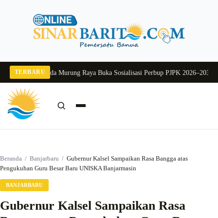
Langsung
ke
konten
TERBARU
g 2026
Pj Sekda Murung Raya Buka Sosialisasi Perbup PJPK 2026–2030
Dukung
Cari:
Cari
Beranda
/
Banjarbaru
/
Gubernur Kalsel Sampaikan Rasa Bangga atas
Pengukuhan Guru Besar Baru UNISKA Banjarmasin
BANJARBARU
Gubernur Kalsel Sampaikan Rasa