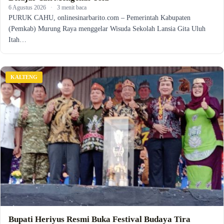
6 Agustus 2026
·
3 menit baca
PURUK CAHU, onlinesinarbarito.com – Pemerintah Kabupaten
(Pemkab) Murung Raya menggelar Wisuda Sekolah Lansia Gita Uluh
Itah…
KALTENG
Bupati Heriyus Resmi Buka Festival Budaya Tira