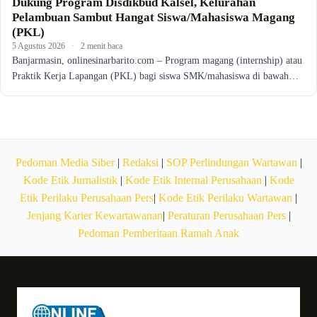
Dukung Program Disdikbud Kalsel, Kelurahan
Pelambuan Sambut Hangat Siswa/Mahasiswa Magang
(PKL)
5 Agustus 2026
·
2 menit baca
Banjarmasin, onlinesinarbarito.com – Program magang (internship) atau
Praktik Kerja Lapangan (PKL) bagi siswa SMK/mahasiswa di bawah…
Pedoman Media Siber
|
Redaksi
|
SOP Perlindungan Wartawan
|
Kode Etik Jurnalistik
|
Kode Etik Internal Perusahaan
|
Kode
Etik Perilaku Perusahaan Pers
|
Kode Etik Perilaku Wartawan
|
Jenjang Karier Kewartawanan
|
Peraturan Perusahaan Pers
|
Pedoman Pemberitaan Ramah Anak