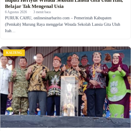
Bupati Heriyus Wisuda Sekolah Lansia Gita Uluh Itah,
Belajar Tak Mengenal Usia
6 Agustus 2026
·
3 menit baca
PURUK CAHU, onlinesinarbarito.com – Pemerintah Kabupaten
(Pemkab) Murung Raya menggelar Wisuda Sekolah Lansia Gita Uluh
Itah…
KALTENG