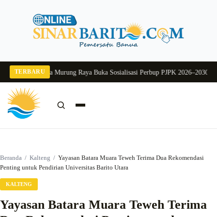
Langsung
ke
konten
TERBARU
 2026
Pj Sekda Murung Raya Buka Sosialisasi Perbup PJPK 2026–2030
Dukung 
Cari:
Cari
Beranda
/
Kalteng
/
Yayasan Batara Muara Teweh Terima Dua Rekomendasi
Penting untuk Pendirian Universitas Barito Utara
KALTENG
Yayasan Batara Muara Teweh Terima