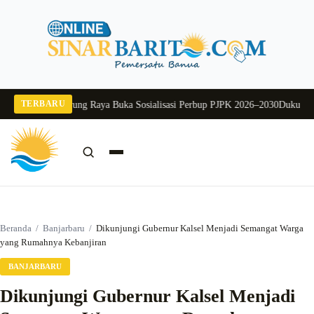
Langsung
ke
konten
TERBARU
j Sekda Murung Raya Buka Sosialisasi Perbup PJPK 2026–2030
Dukung Progr
Cari:
Cari
Beranda
/
Banjarbaru
/
Dikunjungi Gubernur Kalsel Menjadi Semangat Warga
yang Rumahnya Kebanjiran
BANJARBARU
Dikunjungi Gubernur Kalsel Menjadi