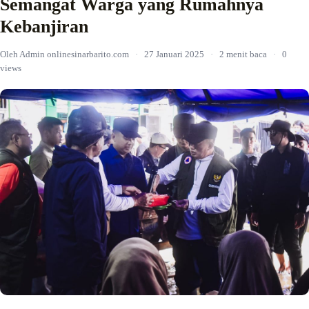
Semangat Warga yang Rumahnya
Kebanjiran
Oleh Admin onlinesinarbarito.com
·
27 Januari 2025
·
2 menit baca
·
0
views