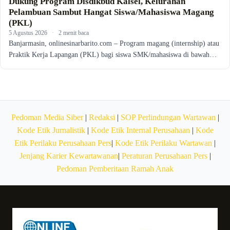
Dukung Program Disdikbud Kalsel, Kelurahan
Pelambuan Sambut Hangat Siswa/Mahasiswa Magang
(PKL)
5 Agustus 2026
·
2 menit baca
Banjarmasin, onlinesinarbarito.com – Program magang (internship) atau
Praktik Kerja Lapangan (PKL) bagi siswa SMK/mahasiswa di bawah…
Pedoman Media Siber
|
Redaksi
|
SOP Perlindungan Wartawan
|
Kode Etik Jurnalistik
|
Kode Etik Internal Perusahaan
|
Kode
Etik Perilaku Perusahaan Pers
|
Kode Etik Perilaku Wartawan
|
Jenjang Karier Kewartawanan
|
Peraturan Perusahaan Pers
|
Pedoman Pemberitaan Ramah Anak