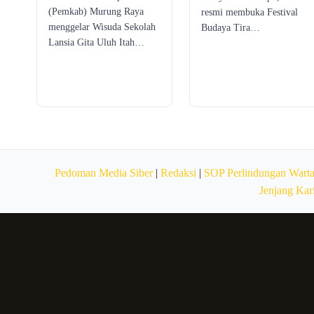
(Pemkab) Murung Raya
resmi membuka Festival
menggelar Wisuda Sekolah
Budaya Tira…
Lansia Gita Uluh Itah…
Pedoman Media Siber
|
Redaksi
|
SOP Perlindungan Wart
Jenjang Kar