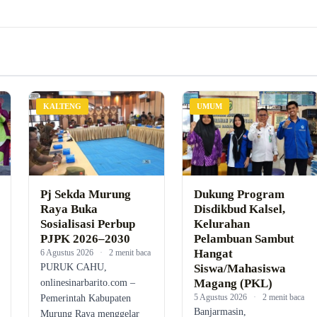
KALTENG
UMUM
Pj Sekda Murung
Dukung Program
Raya Buka
Disdikbud Kalsel,
Sosialisasi Perbup
Kelurahan
PJPK 2026–2030
Pelambuan Sambut
Hangat
6 Agustus 2026
·
2 menit baca
PURUK CAHU,
Siswa/Mahasiswa
Magang (PKL)
onlinesinarbarito.com –
5 Agustus 2026
·
2 menit baca
Pemerintah Kabupaten
Banjarmasin,
Murung Raya menggelar