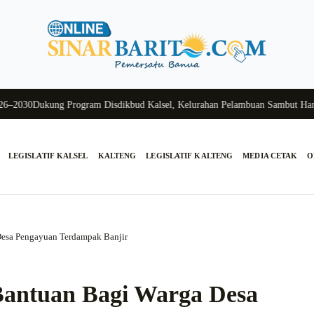
30
Dukung Program Disdikbud Kalsel, Kelurahan Pelambuan Sambut Hangat S
LEGISLATIF KALSEL
KALTENG
LEGISLATIF KALTENG
MEDIA CETAK
O
Desa Pengayuan Terdampak Banjir
Bantuan Bagi Warga Desa