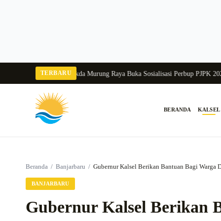
Langsung
ke
konten
TERBARU
ka Balang 2026
Pj Sekda Murung Raya Buka Sosialisasi Perbup PJPK 2026–20
BERANDA
KALSEL
Cari:
Beranda
/
Banjarbaru
/
Gubernur Kalsel Berikan Bantuan Bagi Warga 
BANJARBARU
Gubernur Kalsel Berikan 