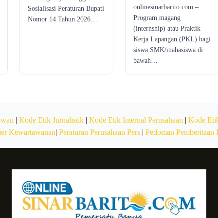
onlinesinarbarito.com –
Sosialisasi Peraturan Bupati
Program magang
Nomor 14 Tahun 2026…
(internship) atau Praktik
Kerja Lapangan (PKL) bagi
siswa SMK/mahasiswa di
bawah…
awan
|
Kode Etik Jurnalistik
|
Kode Etik Internal Perusahaan
|
Kode Etik
ier Kewartawanan
|
Peraturan Perusahaan Pers
|
Pedoman Pemberitaan