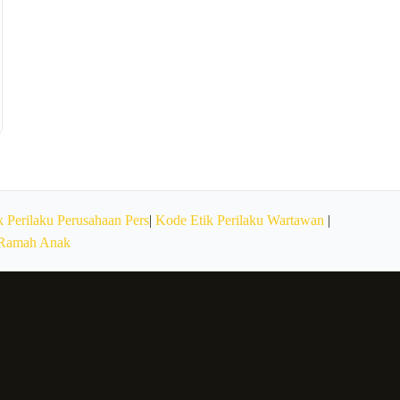
 Perilaku Perusahaan Pers
|
Kode Etik Perilaku Wartawan
|
 Ramah Anak