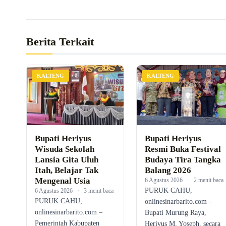
Berita Terkait
KALTENG
KALTENG
Bupati Heriyus
Bupati Heriyus
Wisuda Sekolah
Resmi Buka Festival
Lansia Gita Uluh
Budaya Tira Tangka
Itah, Belajar Tak
Balang 2026
Mengenal Usia
6 Agustus 2026
·
2 menit baca
PURUK CAHU,
6 Agustus 2026
·
3 menit baca
PURUK CAHU,
onlinesinarbarito.com –
onlinesinarbarito.com –
Bupati Murung Raya,
Pemerintah Kabupaten
Heriyus M. Yoseph, secara