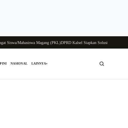
iswa/Mahasiswa Magang (PKL)
DPRD Kalsel Siapkan Solusi Krisis Perunggasa
PINI
NASIONAL
LAINNYA
▾
Cari