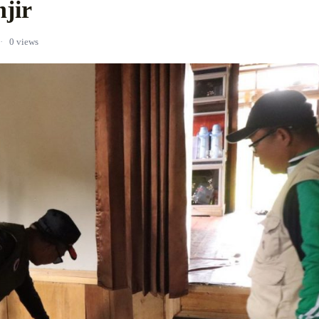
jir
·
0 views