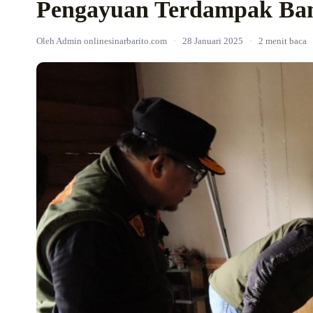
Pengayuan Terdampak Ban
Oleh Admin onlinesinarbarito.com
·
28 Januari 2025
·
2 menit baca