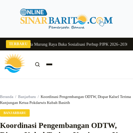
Langsung
ke
konten
TERBARU
 2026
Pj Sekda Murung Raya Buka Sosialisasi Perbup PJPK 2026–2030
Dukung 
Cari:
Cari
Beranda
/
Banjarbaru
/
Koordinasi Pengembangan ODTW, Dispar Kalsel Terima
Kunjungan Ketua Pokdarwis Kubah Basirih
BANJARBARU
Koordinasi Pengembangan ODTW,