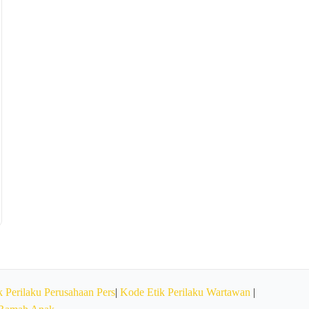
 Perilaku Perusahaan Pers
|
Kode Etik Perilaku Wartawan
|