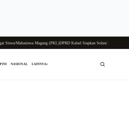
iswa/Mahasiswa Magang (PKL)
DPRD Kalsel Siapkan Solusi Krisis Perunggasa
PINI
NASIONAL
LAINNYA
▾
Cari