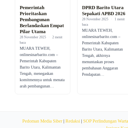
Pemerintah
DPRD Barito Utara
Prioritaskan
Sepakati APBD 2026
Pembangunan
28 November 2025
·
1 menit
baca
Berlandaskan Empat
MUARA TEWEH,
Pilar Utama
onlinesinarbarito.com –
28 November 2025
·
2 menit
baca
Pemerintah Kabupaten
MUARA TEWEH,
Barito Utara, Kalimantan
onlinesinarbarito.com –
Tengah, akhirnya
Pemerintah Kabupaten
menuntaskan proses
Barito Utara, Kalimantan
pembahasan Anggaran
Tengah, menegaskan
Pendapatan…
komitmennya untuk menata
arah pembangunan…
Pedoman Media Siber
|
Redaksi
|
SOP Perlindungan Wart