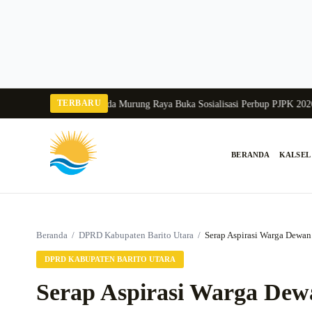
Langsung
ke
konten
TERBARU
ka Balang 2026
Pj Sekda Murung Raya Buka Sosialisasi Perbup PJPK 2026–203
BERANDA
KALSEL
Cari:
Beranda
/
DPRD Kabupaten Barito Utara
/
Serap Aspirasi Warga Dewan
DPRD KABUPATEN BARITO UTARA
Serap Aspirasi Warga De