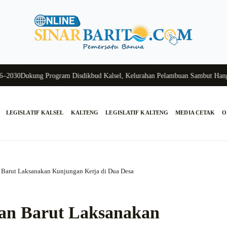
0
Dukung Program Disdikbud Kalsel, Kelurahan Pelambuan Sambut Hangat S
LEGISLATIF KALSEL
KALTENG
LEGISLATIF KALTENG
MEDIA CETAK
O
 Barut Laksanakan Kunjungan Kerja di Dua Desa
wan Barut Laksanakan