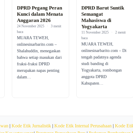
DPRD Pegang Peran
DPRD Barut Suntik
Kunci dalam Menata
Semangat
Anggaran 2026
Mahasiswa di
Yogyakarta
24 November 2025
·
3 menit
baca
11 November 2025
·
2 menit
MUARA TEWEH,
baca
MUARA TEWEH,
onlinesinarbarito.com –
onlinesinarbarito.com – Di
Shalahuddin, menegaskan
tengah padatnya agenda
bahwa setiap masukan dari
studi banding di
fraksi-fraksi DPRD
Yogyakarta, rombongan
merupakan napas penting
anggota DPRD
dalam…
Kabupaten…
awan
|
Kode Etik Jurnalistik
|
Kode Etik Internal Perusahaan
|
Kode Etik