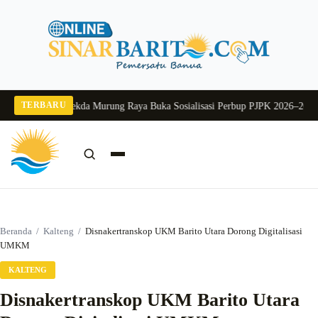
Langsung
ke
konten
TERBARU
ang 2026
Pj Sekda Murung Raya Buka Sosialisasi Perbup PJPK 2026–2030
Duku
Cari:
Cari
Beranda
/
Kalteng
/
Disnakertranskop UKM Barito Utara Dorong Digitalisasi
UMKM
KALTENG
Disnakertranskop UKM Barito Utara