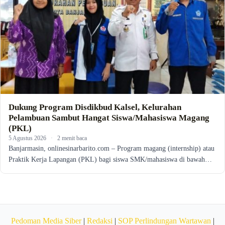
Dukung Program Disdikbud Kalsel, Kelurahan
Pelambuan Sambut Hangat Siswa/Mahasiswa Magang
(PKL)
5 Agustus 2026
·
2 menit baca
Banjarmasin, onlinesinarbarito.com – Program magang (internship) atau
Praktik Kerja Lapangan (PKL) bagi siswa SMK/mahasiswa di bawah…
Pedoman Media Siber
|
Redaksi
|
SOP Perlindungan Wartawan
|