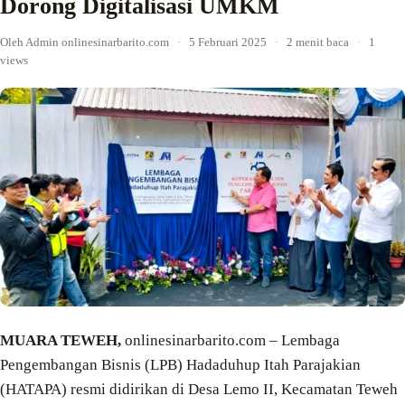
Dorong Digitalisasi UMKM
Oleh Admin onlinesinarbarito.com
·
5 Februari 2025
·
2 menit baca
·
1
views
MUARA TEWEH,
onlinesinarbarito.com – Lembaga
Pengembangan Bisnis (LPB) Hadaduhup Itah Parajakian
(HATAPA) resmi didirikan di Desa Lemo II, Kecamatan Teweh