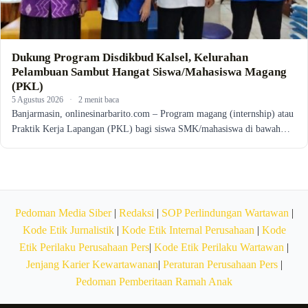
Dukung Program Disdikbud Kalsel, Kelurahan
Pelambuan Sambut Hangat Siswa/Mahasiswa Magang
(PKL)
5 Agustus 2026
·
2 menit baca
Banjarmasin, onlinesinarbarito.com – Program magang (internship) atau
Praktik Kerja Lapangan (PKL) bagi siswa SMK/mahasiswa di bawah…
Pedoman Media Siber
|
Redaksi
|
SOP Perlindungan Wartawan
|
Kode Etik Jurnalistik
|
Kode Etik Internal Perusahaan
|
Kode
Etik Perilaku Perusahaan Pers
|
Kode Etik Perilaku Wartawan
|
Jenjang Karier Kewartawanan
|
Peraturan Perusahaan Pers
|
Pedoman Pemberitaan Ramah Anak