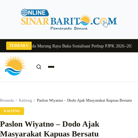
Langsung
ke
konten
TERBARU
g 2026
Pj Sekda Murung Raya Buka Sosialisasi Perbup PJPK 2026–2030
Dukung
Cari:
Cari
Beranda
/
Kalteng
/
Paslon Wiyatno – Dodo Ajak Masyarakat Kapuas Bersatu
KALTENG
Paslon Wiyatno – Dodo Ajak
Masyarakat Kapuas Bersatu