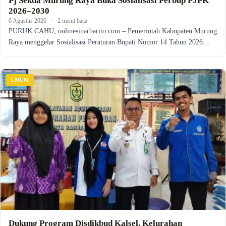
Pj Sekda Murung Raya Buka Sosialisasi Perbup PJPK
2026–2030
6 Agustus 2026
·
2 menit baca
PURUK CAHU, onlinesinarbarito.com – Pemerintah Kabupaten Murung
Raya menggelar Sosialisasi Peraturan Bupati Nomor 14 Tahun 2026…
UMUM
Dukung Program Disdikbud Kalsel, Kelurahan