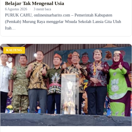
Belajar Tak Mengenal Usia
6 Agustus 2026
·
3 menit baca
PURUK CAHU, onlinesinarbarito.com – Pemerintah Kabupaten
(Pemkab) Murung Raya menggelar Wisuda Sekolah Lansia Gita Uluh
Itah…
KALTENG