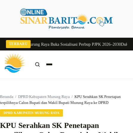
Langsung
ke
konten
TERBARU
6
Pj Sekda Murung Raya Buka Sosialisasi Perbup PJPK 2026–2030
Dukung Prog
Cari:
Cari
Beranda
/
DPRD Kabupaten Murung Raya
/
KPU Serahkan SK Penetapan
terpilihnya Calon Bupati dan Wakil Bupati Murung Raya ke DPRD
DPRD KABUPATEN MURUNG RAYA
KPU Serahkan SK Penetapan