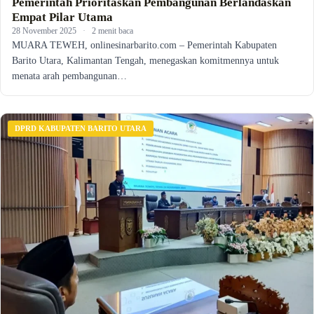
Pemerintah Prioritaskan Pembangunan Berlandaskan
Empat Pilar Utama
28 November 2025
·
2 menit baca
MUARA TEWEH, onlinesinarbarito.com – Pemerintah Kabupaten
Barito Utara, Kalimantan Tengah, menegaskan komitmennya untuk
menata arah pembangunan…
DPRD KABUPATEN BARITO UTARA