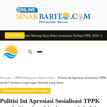
Langsung
ke
konten
TERBARU
ang 2026
Pj Sekda Murung Raya Buka Sosialisasi Perbup PJPK 2026–2030
Duku
Cari:
Cari
Beranda
/
DPRD Kabupaten Barito Utara
/
Politisi Ini Apresiasi Sosialisasi TPPK
untuk Ciptakan Lingkungan Sekolah yang Aman
DPRD KABUPATEN BARITO UTARA
Politisi Ini Apresiasi Sosialisasi TPPK