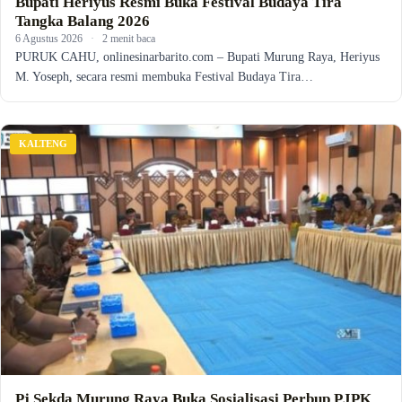
Bupati Heriyus Resmi Buka Festival Budaya Tira
Tangka Balang 2026
6 Agustus 2026
·
2 menit baca
PURUK CAHU, onlinesinarbarito.com – Bupati Murung Raya, Heriyus
M. Yoseph, secara resmi membuka Festival Budaya Tira…
KALTENG
Pj Sekda Murung Raya Buka Sosialisasi Perbup PJPK