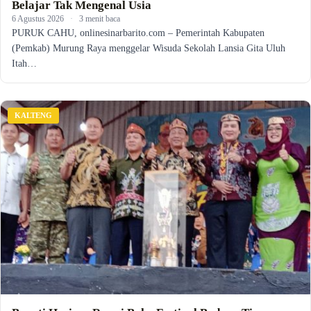
Belajar Tak Mengenal Usia
6 Agustus 2026
·
3 menit baca
PURUK CAHU, onlinesinarbarito.com – Pemerintah Kabupaten
(Pemkab) Murung Raya menggelar Wisuda Sekolah Lansia Gita Uluh
Itah…
KALTENG