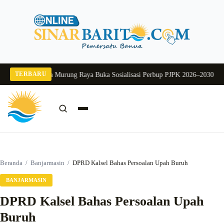
Langsung
ke
konten
TERBARU
2026
Pj Sekda Murung Raya Buka Sosialisasi Perbup PJPK 2026–2030
Dukung 
Cari:
Cari
Beranda
/
Banjarmasin
/
DPRD Kalsel Bahas Persoalan Upah Buruh
BANJARMASIN
DPRD Kalsel Bahas Persoalan Upah
Buruh