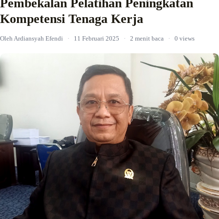
Pembekalan Pelatihan Peningkatan
Kompetensi Tenaga Kerja
Oleh Ardiansyah Efendi
·
11 Februari 2025
·
2 menit baca
·
0 views