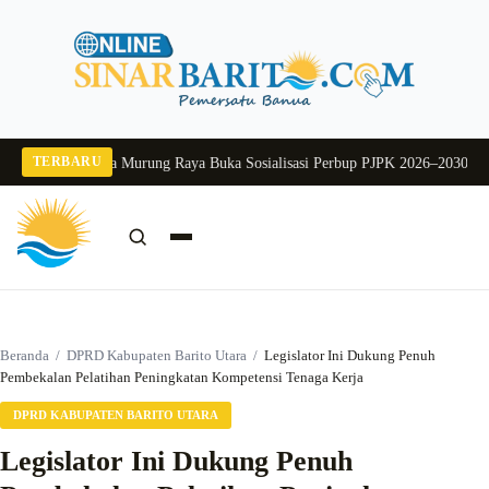
Langsung
ke
konten
TERBARU
g 2026
Pj Sekda Murung Raya Buka Sosialisasi Perbup PJPK 2026–2030
Dukung
Cari:
Cari
Beranda
/
DPRD Kabupaten Barito Utara
/
Legislator Ini Dukung Penuh
Pembekalan Pelatihan Peningkatan Kompetensi Tenaga Kerja
DPRD KABUPATEN BARITO UTARA
Legislator Ini Dukung Penuh