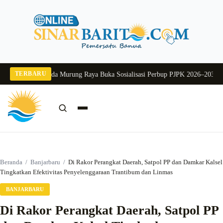
Langsung
ke
konten
TERBARU
 2026
Pj Sekda Murung Raya Buka Sosialisasi Perbup PJPK 2026–2030
Dukung 
Cari:
Cari
Beranda
/
Banjarbaru
/
Di Rakor Perangkat Daerah, Satpol PP dan Damkar Kalsel
Tingkatkan Efektivitas Penyelenggaraan Trantibum dan Linmas
BANJARBARU
Di Rakor Perangkat Daerah, Satpol PP