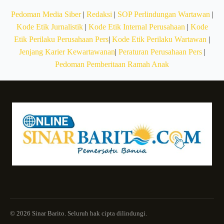
Pedoman Media Siber
|
Redaksi
|
SOP Perlindungan Wartawan
|
Kode Etik Jurnalistik
|
Kode Etik Internal Perusahaan
|
Kode
Etik Perilaku Perusahaan Pers
|
Kode Etik Perilaku Wartawan
|
Jenjang Karier Kewartawanan
|
Peraturan Perusahaan Pers
|
Pedoman Pemberitaan Ramah Anak
© 2026 Sinar Barito. Seluruh hak cipta dilindungi.