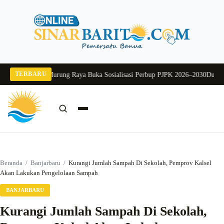
Langsung
ke
konten
TERBARU
26
Pj Sekda Murung Raya Buka Sosialisasi Perbup PJPK 2026–2030
Dukung Pro
Cari:
Cari
Beranda
/
Banjarbaru
/
Kurangi Jumlah Sampah Di Sekolah, Pemprov Kalsel
Akan Lakukan Pengelolaan Sampah
BANJARBARU
Kurangi Jumlah Sampah Di Sekolah,