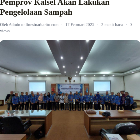
Pemprov Kalsel Akan Lakukan
Pengelolaan Sampah
Oleh Admin onlinesinarbarito.com
·
17 Februari 2025
·
2 menit baca
·
0
views