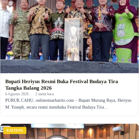
Bupati Heriyus Resmi Buka Festival Budaya Tira
Tangka Balang 2026
6 Agustus 2026
·
2 menit baca
PURUK CAHU, onlinesinarbarito.com – Bupati Murung Raya, Heriyus
M. Yoseph, secara resmi membuka Festival Budaya Tira…
KALTENG