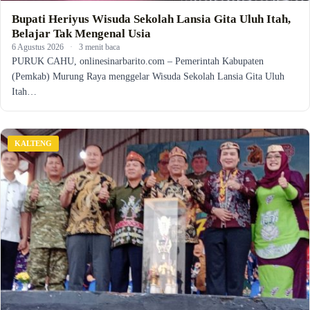
Bupati Heriyus Wisuda Sekolah Lansia Gita Uluh Itah,
Belajar Tak Mengenal Usia
6 Agustus 2026
·
3 menit baca
PURUK CAHU, onlinesinarbarito.com – Pemerintah Kabupaten
(Pemkab) Murung Raya menggelar Wisuda Sekolah Lansia Gita Uluh
Itah…
KALTENG