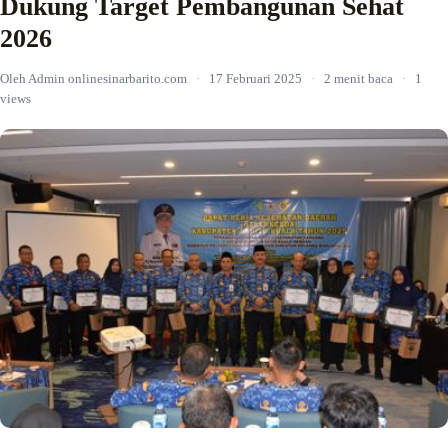
Dukung Target Pembangunan Sehat
2026
Oleh Admin onlinesinarbarito.com
·
17 Februari 2025
·
2 menit baca
·
1
views