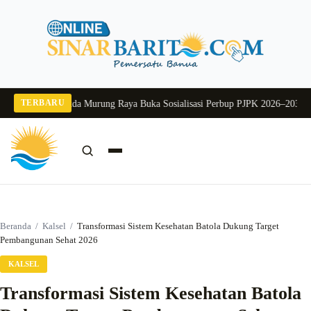
Langsung
ke
konten
TERBARU
g 2026
Pj Sekda Murung Raya Buka Sosialisasi Perbup PJPK 2026–2030
Dukung
Cari:
Cari
Beranda
/
Kalsel
/
Transformasi Sistem Kesehatan Batola Dukung Target
Pembangunan Sehat 2026
KALSEL
Transformasi Sistem Kesehatan Batola