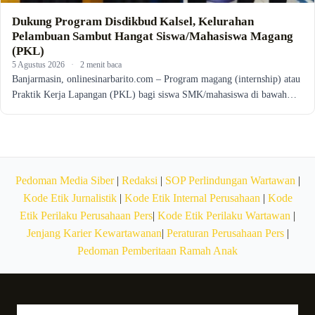
Dukung Program Disdikbud Kalsel, Kelurahan
Pelambuan Sambut Hangat Siswa/Mahasiswa Magang
(PKL)
5 Agustus 2026
·
2 menit baca
Banjarmasin, onlinesinarbarito.com – Program magang (internship) atau
Praktik Kerja Lapangan (PKL) bagi siswa SMK/mahasiswa di bawah…
Pedoman Media Siber
|
Redaksi
|
SOP Perlindungan Wartawan
|
Kode Etik Jurnalistik
|
Kode Etik Internal Perusahaan
|
Kode
Etik Perilaku Perusahaan Pers
|
Kode Etik Perilaku Wartawan
|
Jenjang Karier Kewartawanan
|
Peraturan Perusahaan Pers
|
Pedoman Pemberitaan Ramah Anak