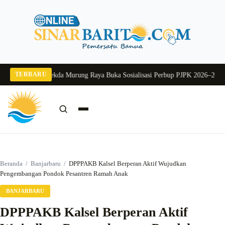
Langsung
ke
konten
TERBARU
ng 2026
Pj Sekda Murung Raya Buka Sosialisasi Perbup PJPK 2026–2030
Dukun
Cari:
Cari
Beranda
/
Banjarbaru
/
DPPPAKB Kalsel Berperan Aktif Wujudkan
Pengembangan Pondok Pesantren Ramah Anak
BANJARBARU
DPPPAKB Kalsel Berperan Aktif