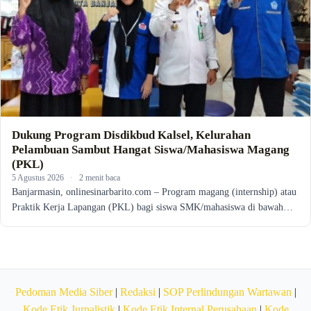
Dukung Program Disdikbud Kalsel, Kelurahan
Pelambuan Sambut Hangat Siswa/Mahasiswa Magang
(PKL)
5 Agustus 2026
·
2 menit baca
Banjarmasin, onlinesinarbarito.com – Program magang (internship) atau
Praktik Kerja Lapangan (PKL) bagi siswa SMK/mahasiswa di bawah…
Pedoman Media Siber
|
Redaksi
|
SOP Perlindungan Wartawan
|
Kode Etik Jurnalistik
|
Kode Etik Internal Perusahaan
|
Kode