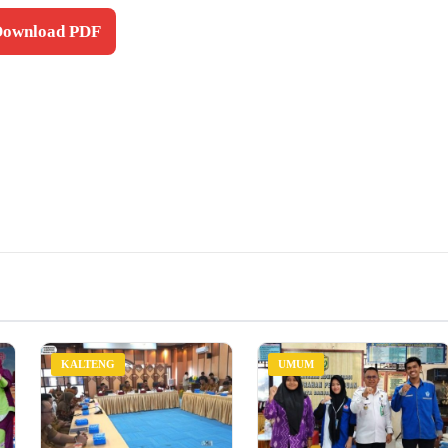
 Download PDF
KALTENG
UMUM