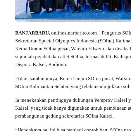
BANJARBARU,
onlinesinarbarito.com – Pengurus SOIn
Sekretariat Special Olympics Indonesia (SOIna) Kalima
Ketua Umum SOIna pusat, Warsito Ellwein, dan disaksik
sejumlah pejabat dan atlet SOIna, termasuk Plt. Kadisp
Dispora Kalsel, Budiono.
Dalam sambutannya, Ketua Umum SOIna pusat, Warsit
SOIna Kalimantan Selatan yang telah menunjukkan solid
Ia menekankan pentingnya dukungan Pemprov Kalsel yan
Kalsel, yang tidak hanya digunakan untuk pembinaan atl
pembangunan gedung sekretariat SOIna Kalsel.
“Hendaknya hal ini bisa menjadi contoh bagi SOIna pro