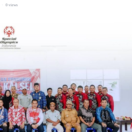
·
0 views