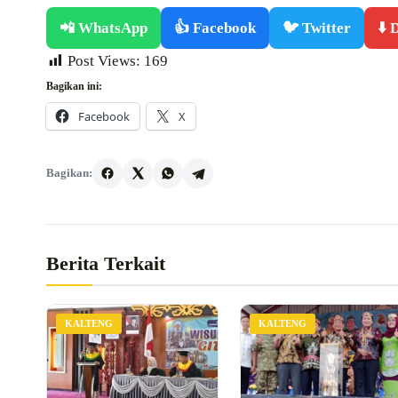
📲 WhatsApp
👍 Facebook
🐦 Twitter
⬇️
Post Views:
169
Bagikan ini:
Facebook
X
Bagikan:
Berita Terkait
KALTENG
KALTENG