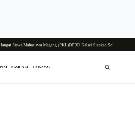
at Siswa/Mahasiswa Magang (PKL)
DPRD Kalsel Siapkan Solusi Krisis Perung
PINI
NASIONAL
LAINNYA
▾
Cari