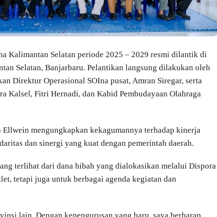
a Kalimantan Selatan periode 2025 – 2029 resmi dilantik di
ntan Selatan, Banjarbaru. Pelantikan langsung dilakukan oleh
an Direktur Operasional SOIna pusat, Amran Siregar, serta
ora Kalsel, Fitri Hernadi, dan Kabid Pembudayaan Olahraga
o Ellwein mengungkapkan kekagumannya terhadap kinerja
aritas dan sinergi yang kuat dengan pemerintah daerah.
g terlihat dari dana hibah yang dialokasikan melalui Dispora
et, tetapi juga untuk berbagai agenda kegiatan dan
vinsi lain. Dengan kepengurusan yang baru, saya berharap