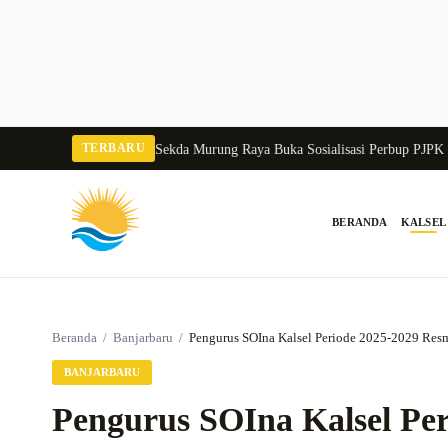
Langsung
ke
konten
TERBARU
Tangka Balang 2026
Pj Sekda Murung Raya Buka Sosialisasi Perbup PJPK 2026
BERANDA
KALSEL
Cari:
Beranda
/
Banjarbaru
/
Pengurus SOIna Kalsel Periode 2025-2029 Resm
BANJARBARU
Pengurus SOIna Kalsel Per