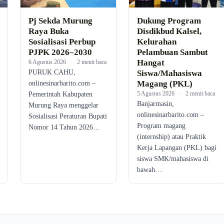
Pj Sekda Murung
Dukung Program
Raya Buka
Disdikbud Kalsel,
Sosialisasi Perbup
Kelurahan
PJPK 2026–2030
Pelambuan Sambut
Hangat
6 Agustus 2026
·
2 menit baca
PURUK CAHU,
Siswa/Mahasiswa
Magang (PKL)
onlinesinarbarito.com –
5 Agustus 2026
·
2 menit baca
Pemerintah Kabupaten
Banjarmasin,
Murung Raya menggelar
onlinesinarbarito.com –
Sosialisasi Peraturan Bupati
Program magang
Nomor 14 Tahun 2026…
(internship) atau Praktik
Kerja Lapangan (PKL) bagi
siswa SMK/mahasiswa di
bawah…