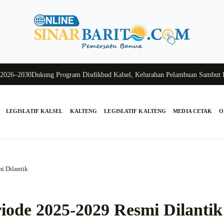
–2030
Dukung Program Disdikbud Kalsel, Kelurahan Pelambuan Sambut Hang
LEGISLATIF KALSEL
KALTENG
LEGISLATIF KALTENG
MEDIA CETAK
O
i Dilantik
iode 2025-2029 Resmi Dilantik