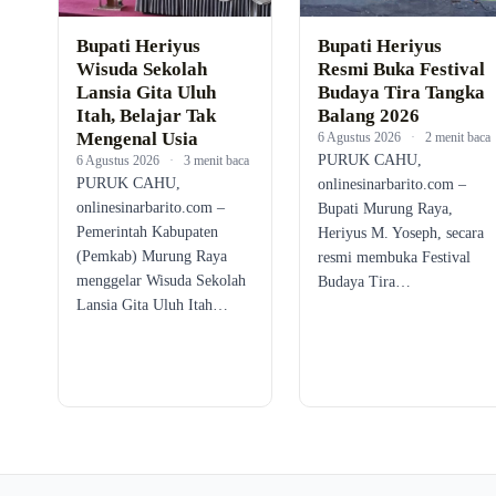
Bupati Heriyus
Bupati Heriyus
Wisuda Sekolah
Resmi Buka Festival
Lansia Gita Uluh
Budaya Tira Tangka
Itah, Belajar Tak
Balang 2026
Mengenal Usia
6 Agustus 2026
·
2 menit baca
PURUK CAHU,
6 Agustus 2026
·
3 menit baca
PURUK CAHU,
onlinesinarbarito.com –
onlinesinarbarito.com –
Bupati Murung Raya,
Pemerintah Kabupaten
Heriyus M. Yoseph, secara
(Pemkab) Murung Raya
resmi membuka Festival
menggelar Wisuda Sekolah
Budaya Tira…
Lansia Gita Uluh Itah…