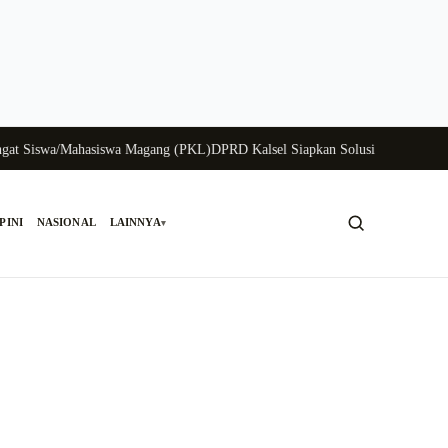
iswa/Mahasiswa Magang (PKL)
DPRD Kalsel Siapkan Solusi Krisis Perunggasa
PINI
NASIONAL
LAINNYA
▾
Cari