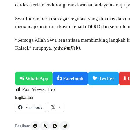
cerdas, serta mendorong transformasi budaya menuju p
Syarifuddin berharap agar regulasi yang dibahas dapat
mengucapkan terima kasih kepada DPRD dan seluruh piha
“Semoga Allah SWT senantiasa membimbing langkah ki
Kalsel,” tutupnya.
(adv/kmf/sb)
.
📲 WhatsApp
👍 Facebook
🐦 Twitter
⬇️
Post Views:
156
Bagikan ini:
Facebook
X
Bagikan: