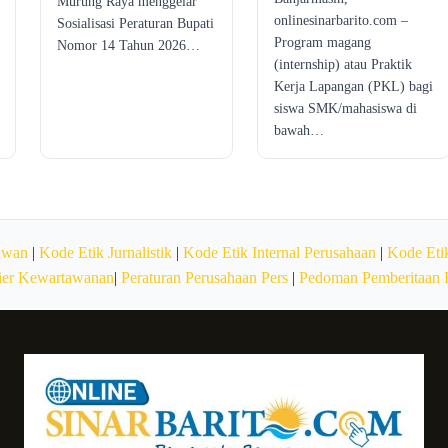
Murung Raya menggelar
onlinesinarbarito.com –
Sosialisasi Peraturan Bupati
Program magang
Nomor 14 Tahun 2026…
(internship) atau Praktik
Kerja Lapangan (PKL) bagi
siswa SMK/mahasiswa di
bawah…
awan
|
Kode Etik Jurnalistik
|
Kode Etik Internal Perusahaan
|
Kode Etik
ier Kewartawanan
|
Peraturan Perusahaan Pers
|
Pedoman Pemberitaan