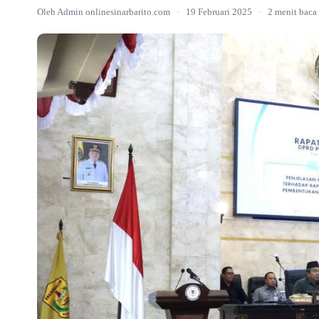
Oleh Admin onlinesinarbarito.com
·
19 Februari 2025
·
2 menit baca