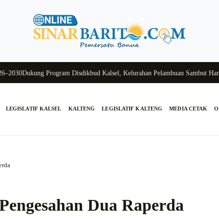
0
Dukung Program Disdikbud Kalsel, Kelurahan Pelambuan Sambut Hangat S
LEGISLATIF KALSEL
KALTENG
LEGISLATIF KALTENG
MEDIA CETAK
O
erda
i Pengesahan Dua Raperda