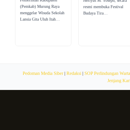
Pemerintah Kabupaten
Heriyus M. Yoseph, secara
(Pemkab) Murung Raya
resmi membuka Festival
menggelar Wisuda Sekolah
Budaya Tira…
Lansia Gita Uluh Itah…
Pedoman Media Siber
|
Redaksi
|
SOP Perlindungan Wart
Jenjang Kar