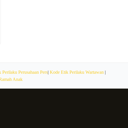
 Perilaku Perusahaan Pers
|
Kode Etik Perilaku Wartawan
|
 Ramah Anak