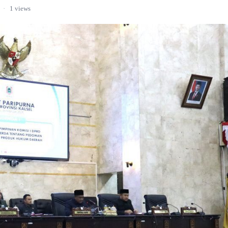
·
1 views