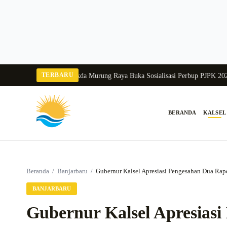
Langsung
ke
konten
TERBARU
ka Balang 2026
Pj Sekda Murung Raya Buka Sosialisasi Perbup PJPK 2026–203
BERANDA
KALSEL
Cari:
Beranda
/
Banjarbaru
/
Gubernur Kalsel Apresiasi Pengesahan Dua Rap
BANJARBARU
Gubernur Kalsel Apresias