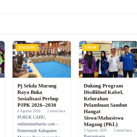
KALTENG
UMUM
Pj Sekda Murung
Dukung Program
Raya Buka
Disdikbud Kalsel,
Sosialisasi Perbup
Kelurahan
PJPK 2026–2030
Pelambuan Sambut
Hangat
6 Agustus 2026
·
2 menit baca
PURUK CAHU,
Siswa/Mahasiswa
Magang (PKL)
onlinesinarbarito.com –
5 Agustus 2026
·
2 menit baca
Pemerintah Kabupaten
Banjarmasin,