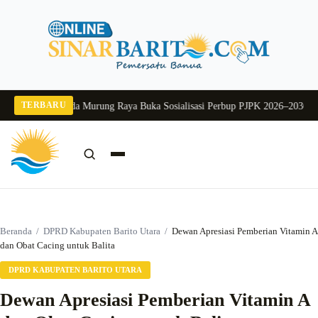
Langsung
ke
konten
TERBARU
g 2026
Pj Sekda Murung Raya Buka Sosialisasi Perbup PJPK 2026–2030
Dukung
Cari:
Cari
Beranda
/
DPRD Kabupaten Barito Utara
/
Dewan Apresiasi Pemberian Vitamin A
dan Obat Cacing untuk Balita
DPRD KABUPATEN BARITO UTARA
Dewan Apresiasi Pemberian Vitamin A