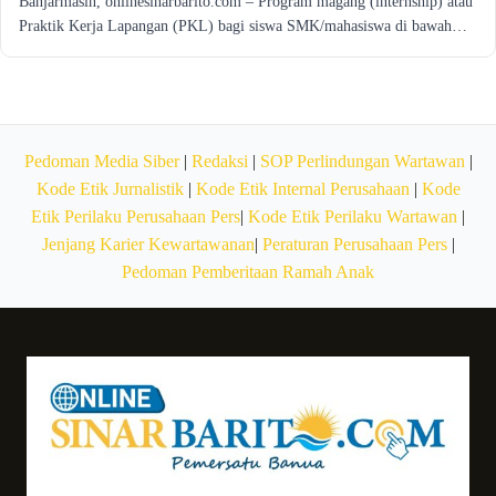
Banjarmasin, onlinesinarbarito.com – Program magang (internship) atau
Praktik Kerja Lapangan (PKL) bagi siswa SMK/mahasiswa di bawah…
Pedoman Media Siber
|
Redaksi
|
SOP Perlindungan Wartawan
|
Kode Etik Jurnalistik
|
Kode Etik Internal Perusahaan
|
Kode
Etik Perilaku Perusahaan Pers
|
Kode Etik Perilaku Wartawan
|
Jenjang Karier Kewartawanan
|
Peraturan Perusahaan Pers
|
Pedoman Pemberitaan Ramah Anak