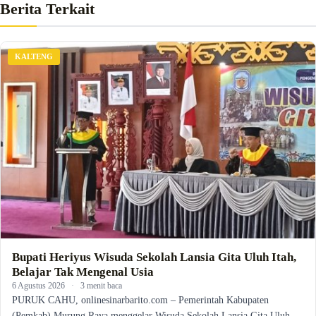
Berita Terkait
KALTENG
Bupati Heriyus Wisuda Sekolah Lansia Gita Uluh Itah,
Belajar Tak Mengenal Usia
6 Agustus 2026
·
3 menit baca
PURUK CAHU, onlinesinarbarito.com – Pemerintah Kabupaten
(Pemkab) Murung Raya menggelar Wisuda Sekolah Lansia Gita Uluh