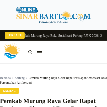
Langsung
ke
konten
TERBARU
ang 2026
Pj Sekda Murung Raya Buka Sosialisasi Perbup PJPK 2026–2030
Duku
Cari:
Cari
Beranda
/
Kalteng
/
Pemkab Murung Raya Gelar Rapat Persiapan Observasi Desa
Percontohan Antikorupsi
KALTENG
Pemkab Murung Raya Gelar Rapat