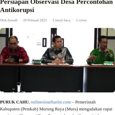
Persiapan Observasi Desa Percontohan
Antikorupsi
Oleh Aswadi
·
20 Februari 2025
·
2 menit baca
·
2 views
PURUK CAHU
,
onlinesinarbarito.com
– Pemerintah
Kabupaten (Pemkab) Murung Raya (Mura) mengadakan rapat