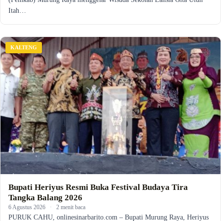
Itah…
KALTENG
Bupati Heriyus Resmi Buka Festival Budaya Tira
Tangka Balang 2026
6 Agustus 2026
·
2 menit baca
PURUK CAHU, onlinesinarbarito.com – Bupati Murung Raya, Heriyus