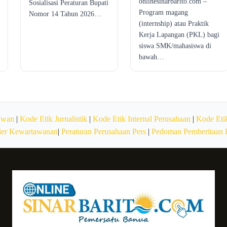
onlinesinarbarito.com –
Sosialisasi Peraturan Bupati
Program magang
Nomor 14 Tahun 2026…
(internship) atau Praktik
Kerja Lapangan (PKL) bagi
siswa SMK/mahasiswa di
bawah…
awan
|
Kode Etik Jurnalistik
|
Kode Etik Internal Perusahaan
|
Kode Etik
ier Kewartawanan
|
Peraturan Perusahaan Pers
|
Pedoman Pemberitaan