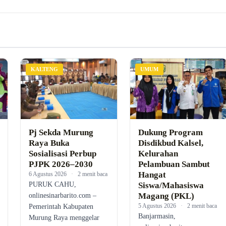
KALTENG
UMUM
Pj Sekda Murung
Dukung Program
Raya Buka
Disdikbud Kalsel,
Sosialisasi Perbup
Kelurahan
PJPK 2026–2030
Pelambuan Sambut
Hangat
6 Agustus 2026
·
2 menit baca
PURUK CAHU,
Siswa/Mahasiswa
Magang (PKL)
onlinesinarbarito.com –
5 Agustus 2026
·
2 menit baca
Pemerintah Kabupaten
Banjarmasin,
Murung Raya menggelar