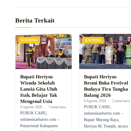
Berita Terkait
KALTENG
KALTENG
Bupati Heriyus
Bupati Heriyus
Wisuda Sekolah
Resmi Buka Festival
Lansia Gita Uluh
Budaya Tira Tangka
Itah, Belajar Tak
Balang 2026
Mengenal Usia
6 Agustus 2026
·
2 menit baca
PURUK CAHU,
6 Agustus 2026
·
3 menit baca
PURUK CAHU,
onlinesinarbarito.com –
onlinesinarbarito.com –
Bupati Murung Raya,
Pemerintah Kabupaten
Heriyus M. Yoseph, secara