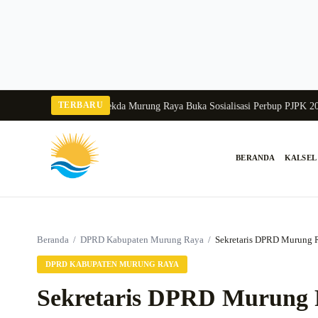
Langsung
ke
konten
TERBARU
ngka Balang 2026
Pj Sekda Murung Raya Buka Sosialisasi Perbup PJPK 2026–2
BERANDA
KALSEL
Cari:
Beranda
/
DPRD Kabupaten Murung Raya
/
Sekretaris DPRD Murung R
DPRD KABUPATEN MURUNG RAYA
Sekretaris DPRD Murung R