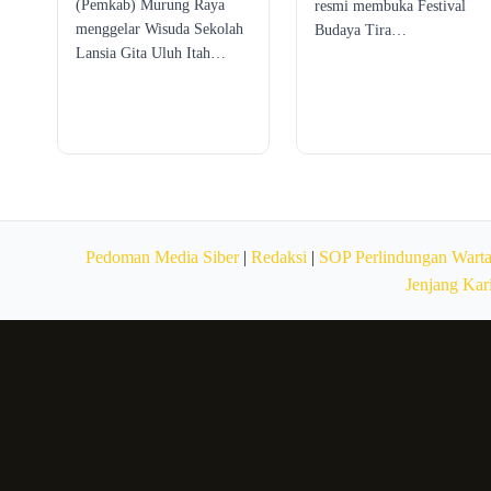
(Pemkab) Murung Raya
resmi membuka Festival
menggelar Wisuda Sekolah
Budaya Tira…
Lansia Gita Uluh Itah…
Pedoman Media Siber
|
Redaksi
|
SOP Perlindungan Wart
Jenjang Kar