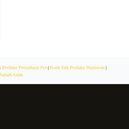
 Perilaku Perusahaan Pers
|
Kode Etik Perilaku Wartawan
|
 Ramah Anak