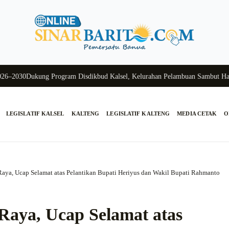
030
Dukung Program Disdikbud Kalsel, Kelurahan Pelambuan Sambut Hangat
LEGISLATIF KALSEL
KALTENG
LEGISLATIF KALTENG
MEDIA CETAK
O
aya, Ucap Selamat atas Pelantikan Bupati Heriyus dan Wakil Bupati Rahmanto
aya, Ucap Selamat atas