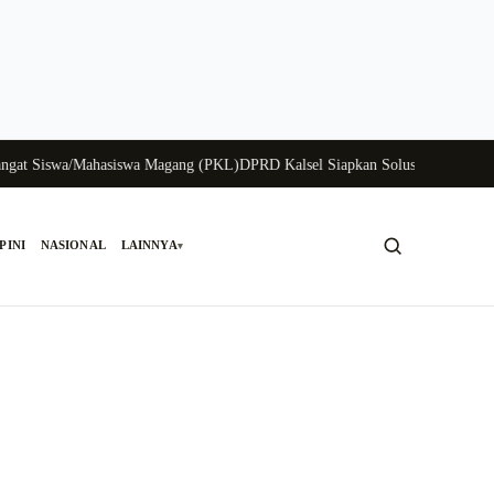
 Siswa/Mahasiswa Magang (PKL)
DPRD Kalsel Siapkan Solusi Krisis Perungga
PINI
NASIONAL
LAINNYA
▾
Cari