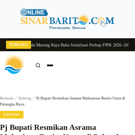
Langsung
ke
konten
TERBARU
g 2026
Pj Sekda Murung Raya Buka Sosialisasi Perbup PJPK 2026–2030
Dukung
Cari:
Cari
Beranda
/
Kalteng
/
Pj Bupati Resmikan Asrama Mahasiswa Barito Utara di
Palangka Raya
KALTENG
Pj Bupati Resmikan Asrama