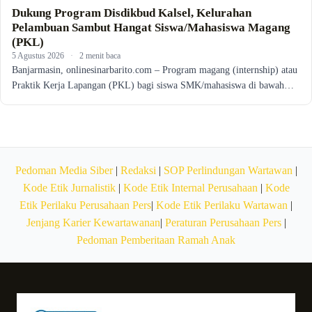
Dukung Program Disdikbud Kalsel, Kelurahan
Pelambuan Sambut Hangat Siswa/Mahasiswa Magang
(PKL)
5 Agustus 2026
·
2 menit baca
Banjarmasin, onlinesinarbarito.com – Program magang (internship) atau
Praktik Kerja Lapangan (PKL) bagi siswa SMK/mahasiswa di bawah…
Pedoman Media Siber
|
Redaksi
|
SOP Perlindungan Wartawan
|
Kode Etik Jurnalistik
|
Kode Etik Internal Perusahaan
|
Kode
Etik Perilaku Perusahaan Pers
|
Kode Etik Perilaku Wartawan
|
Jenjang Karier Kewartawanan
|
Peraturan Perusahaan Pers
|
Pedoman Pemberitaan Ramah Anak