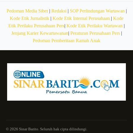
Pedoman Media Siber
|
Redaksi
|
SOP Perlindungan Wartawan
|
Kode Etik Jurnalistik
|
Kode Etik Internal Perusahaan
|
Kode
Etik Perilaku Perusahaan Pers
|
Kode Etik Perilaku Wartawan
|
Jenjang Karier Kewartawanan
|
Peraturan Perusahaan Pers
|
Pedoman Pemberitaan Ramah Anak
© 2026 Sinar Barito. Seluruh hak cipta dilindungi.