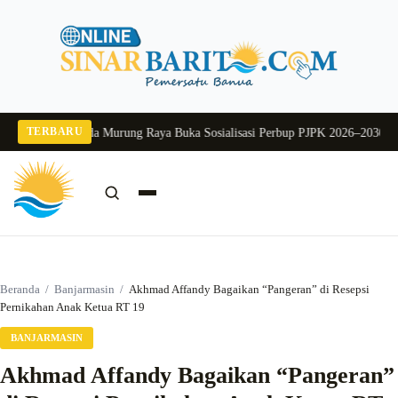
Langsung
ke
konten
TERBARU
 2026
Pj Sekda Murung Raya Buka Sosialisasi Perbup PJPK 2026–2030
Dukung 
Cari:
Cari
Beranda
/
Banjarmasin
/
Akhmad Affandy Bagaikan “Pangeran” di Resepsi
Pernikahan Anak Ketua RT 19
BANJARMASIN
Akhmad Affandy Bagaikan “Pangeran”