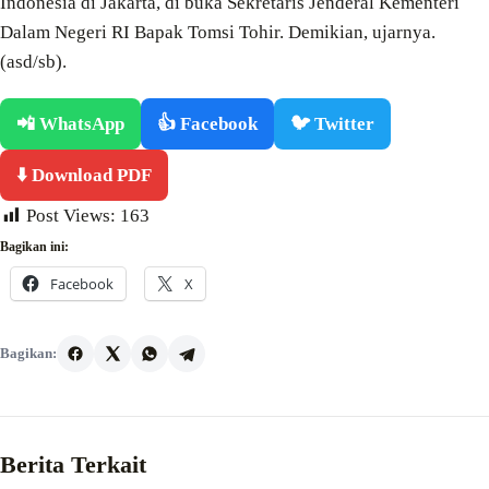
Indonesia di Jakarta, di buka Sekretaris Jenderal Kementeri
Dalam Negeri RI Bapak Tomsi Tohir. Demikian, ujarnya.
(asd/sb).
📲 WhatsApp
👍 Facebook
🐦 Twitter
⬇️ Download PDF
Post Views:
163
Bagikan ini:
Facebook
X
Bagikan:
Berita Terkait