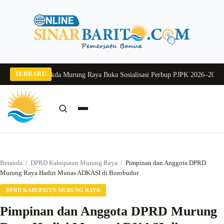
Langsung
ke
konten
TERBARU
ng 2026
Pj Sekda Murung Raya Buka Sosialisasi Perbup PJPK 2026–2030
Dukun
Cari:
Cari
Beranda
/
DPRD Kabupaten Murung Raya
/
Pimpinan dan Anggota DPRD
Murung Raya Hadiri Munas ADKASI di Borobudur
DPRD KABUPATEN MURUNG RAYA
Pimpinan dan Anggota DPRD Murung