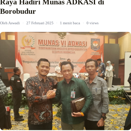
Raya Hadiri Munas ADKASI di
Borobudur
Oleh Aswadi
·
27 Februari 2025
·
1 menit baca
·
0 views