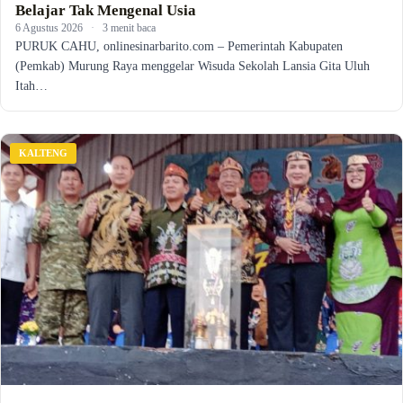
Belajar Tak Mengenal Usia
6 Agustus 2026
·
3 menit baca
PURUK CAHU, onlinesinarbarito.com – Pemerintah Kabupaten
(Pemkab) Murung Raya menggelar Wisuda Sekolah Lansia Gita Uluh
Itah…
KALTENG