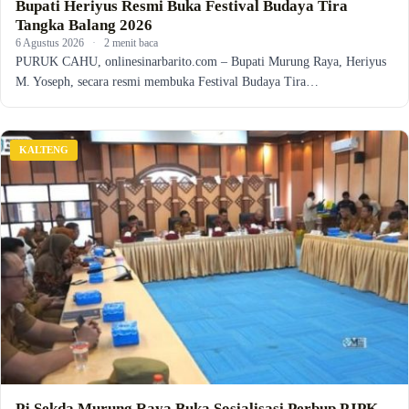
Bupati Heriyus Resmi Buka Festival Budaya Tira
Tangka Balang 2026
6 Agustus 2026
·
2 menit baca
PURUK CAHU, onlinesinarbarito.com – Bupati Murung Raya, Heriyus
M. Yoseph, secara resmi membuka Festival Budaya Tira…
KALTENG
Pj Sekda Murung Raya Buka Sosialisasi Perbup PJPK