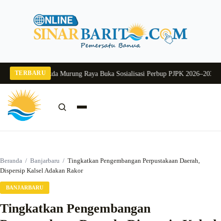
Langsung
ke
konten
TERBARU
ng 2026
Pj Sekda Murung Raya Buka Sosialisasi Perbup PJPK 2026–2030
Dukun
Cari:
Cari
Beranda
/
Banjarbaru
/
Tingkatkan Pengembangan Perpustakaan Daerah,
Dispersip Kalsel Adakan Rakor
BANJARBARU
Tingkatkan Pengembangan