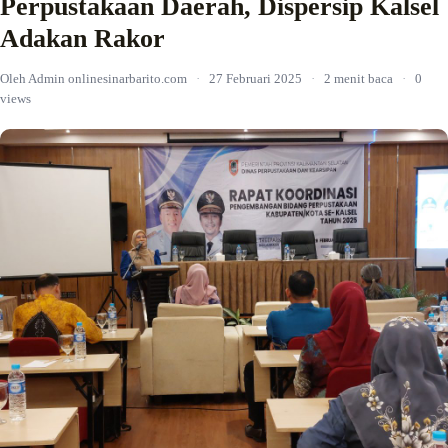
Perpustakaan Daerah, Dispersip Kalsel
Adakan Rakor
Oleh Admin onlinesinarbarito.com
·
27 Februari 2025
·
2 menit baca
·
0
views