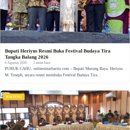
Bupati Heriyus Resmi Buka Festival Budaya Tira
Tangka Balang 2026
6 Agustus 2026
·
2 menit baca
PURUK CAHU, onlinesinarbarito.com – Bupati Murung Raya, Heriyus
M. Yoseph, secara resmi membuka Festival Budaya Tira…
KALTENG