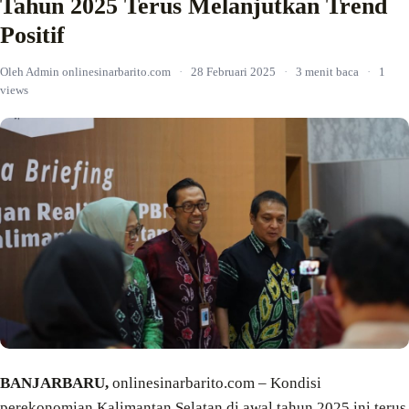
Tahun 2025 Terus Melanjutkan Trend
Positif
Oleh Admin onlinesinarbarito.com
·
28 Februari 2025
·
3 menit baca
·
1
views
BANJARBARU,
onlinesinarbarito.com – Kondisi
perekonomian Kalimantan Selatan di awal tahun 2025 ini terus