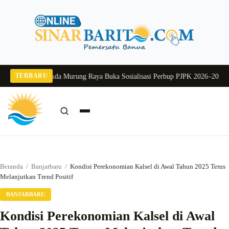
Langsung
ke
konten
TERBARU
g 2026
Pj Sekda Murung Raya Buka Sosialisasi Perbup PJPK 2026–2030
Dukung
Cari:
Cari
Beranda
/
Banjarbaru
/
Kondisi Perekonomian Kalsel di Awal Tahun 2025 Terus
Melanjutkan Trend Positif
BANJARBARU
Kondisi Perekonomian Kalsel di Awal