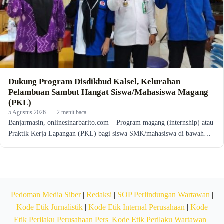
Dukung Program Disdikbud Kalsel, Kelurahan
Pelambuan Sambut Hangat Siswa/Mahasiswa Magang
(PKL)
5 Agustus 2026
·
2 menit baca
Banjarmasin, onlinesinarbarito.com – Program magang (internship) atau
Praktik Kerja Lapangan (PKL) bagi siswa SMK/mahasiswa di bawah…
Pedoman Media Siber
|
Redaksi
|
SOP Perlindungan Wartawan
|
Kode Etik Jurnalistik
|
Kode Etik Internal Perusahaan
|
Kode
Etik Perilaku Perusahaan Pers
|
Kode Etik Perilaku Wartawan
|